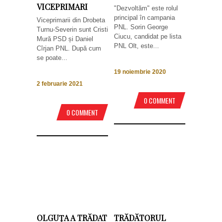
VICEPRIMARI
"Dezvoltăm" este rolul
principal în campania
Viceprimarii din Drobeta
PNL. Sorin George
Turnu-Severin sunt Cristi
Ciucu, candidat pe lista
Mură PSD și Daniel
PNL Olt, este...
Cîrjan PNL. După cum
se poate...
19 noiembrie 2020
2 februarie 2021
0 COMMENT
0 COMMENT
OLGUȚA A TRĂDAT
TRĂDĂTORUL