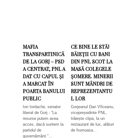
MAFIA
CE BINE LE STĂ!
TRANSPARTINICĂ
BĂIEȚII CU BANI
DE LA GORJ – PSD
DIN PNL SCOT LA
A CENTRAT, PNL A
MASĂ COLEGELE
DAT CU CAPUL ȘI
ȘOMERE. MINERII
A MARCAT ÎN
SUNT MÂNDRI DE
POARTA BANULUI
REPREZENTANTU
PUBLIC
L LOR
Ion Iordache, senator
Gorjeanul Dan Vîlceanu,
liberal de Gorj - “La
vicepreședinte PNL,
resurse putem avea
trăiește clipa, la un
acces, dacă suntem la
restaurant de lux, alături
partidul de
de frumoasa...
guvernământ."...