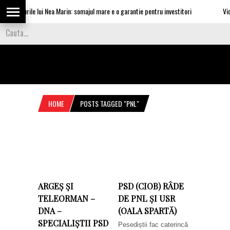
vataturile lui Nea Marin: somajul mare e o garantie pentru investitori
Video 
HOME
POSTS TAGGED "PNL"
ARGEȘ ȘI
PSD (CIOB) RÂDE
TELEORMAN –
DE PNL ȘI USR
DNA –
(OALA SPARTĂ)
SPECIALIȘTII PSD
Pesediștii fac caterincă