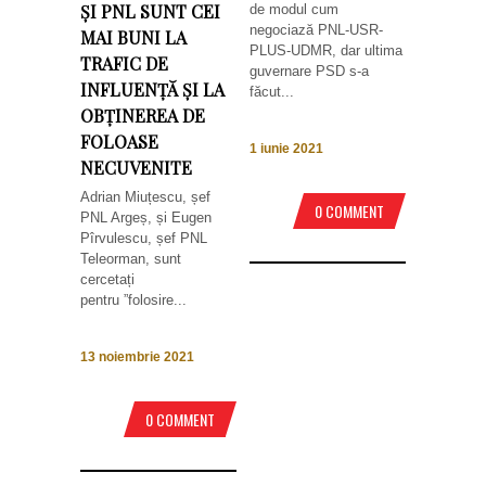
ȘI PNL SUNT CEI
de modul cum
negociază PNL-USR-
MAI BUNI LA
PLUS-UDMR, dar ultima
TRAFIC DE
guvernare PSD s-a
INFLUENȚĂ ȘI LA
făcut...
OBȚINEREA DE
FOLOASE
1 iunie 2021
NECUVENITE
Adrian Miuțescu, șef
0 COMMENT
PNL Argeș, și Eugen
Pîrvulescu, șef PNL
Teleorman, sunt
cercetați
pentru ”folosire...
13 noiembrie 2021
0 COMMENT