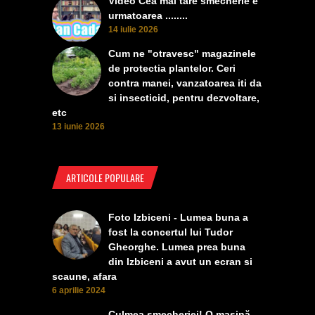
Video Cea mai tare smecherie e
urmatoarea ........
14 iulie 2026
Cum ne "otravesc" magazinele
de protectia plantelor. Ceri
contra manei, vanzatoarea iti da
si insecticid, pentru dezvoltare,
etc
13 iunie 2026
ARTICOLE POPULARE
Foto Izbiceni - Lumea buna a
fost la concertul lui Tudor
Gheorghe. Lumea prea buna
din Izbiceni a avut un ecran si
scaune, afara
6 aprilie 2024
Culmea smecheriei! O mașină