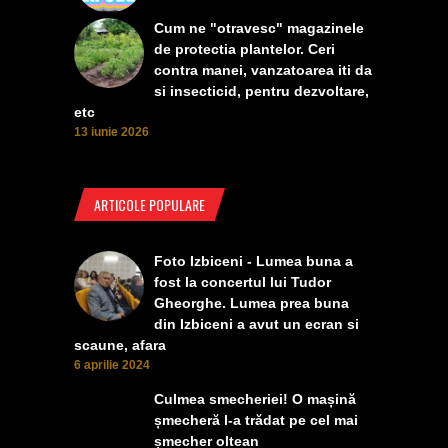
Cum ne "otravesc" magazinele
de protectia plantelor. Ceri
contra manei, vanzatoarea iti da
si insecticid, pentru dezvoltare,
etc
13 iunie 2026
ARTICOLE POPULARE
Foto Izbiceni - Lumea buna a
fost la concertul lui Tudor
Gheorghe. Lumea prea buna
din Izbiceni a avut un ecran si
scaune, afara
6 aprilie 2024
Culmea smecheriei! O mașină
șmecheră l-a trădat pe cel mai
șmecher oltean