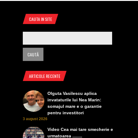
CAUTA IN SITE
ARTICOLE RECENTE
Olguta Vasilescu aplica
invataturile lui Nea Marin:
somajul mare e o garantie
pentru investitori
3 august 2026
Video Cea mai tare smecherie e
urmatoarea ........