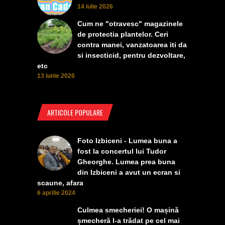
14 iulie 2026
Cum ne "otravesc" magazinele
de protectia plantelor. Ceri
contra manei, vanzatoarea iti da
si insecticid, pentru dezvoltare,
etc
13 iunie 2026
ARTICOLE POPULARE
Foto Izbiceni - Lumea buna a
fost la concertul lui Tudor
Gheorghe. Lumea prea buna
din Izbiceni a avut un ecran si
scaune, afara
6 aprilie 2024
Culmea smecheriei! O mașină
șmecheră l-a trădat pe cel mai