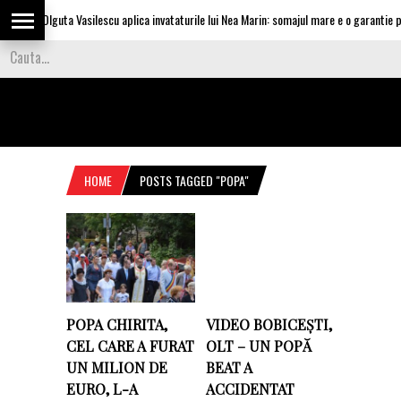
Olguta Vasilescu aplica invataturile lui Nea Marin: somajul mare e o garantie pen
HOME
POSTS TAGGED "POPA"
POPA CHIRITA,
VIDEO BOBICEȘTI,
CEL CARE A FURAT
OLT – UN POPĂ
UN MILION DE
BEAT A
EURO, L-A
ACCIDENTAT