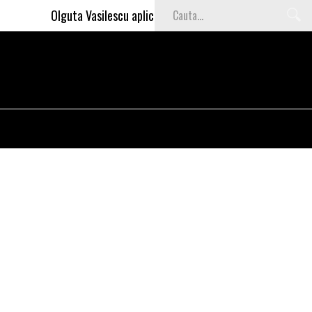
Olguta Vasilescu aplica invataturile lui Nea Marin: somajul 