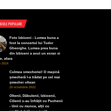
ICOLE POPULARE
Foto Izbiceni - Lumea buna a
fost la concertul lui Tudor
Gheorghe. Lumea prea buna
din Izbiceni a avut un ecran si
e, afara
ie 2024
Culmea smecheriei! O mașină
șmecheră l-a trădat pe cel mai
șmecher oltean
20 octombrie 2022
Oltenii, Dăbulenii, Izbicenii,
Cilienii s-au înfrățit cu Puchenii
- Unii cu munca, alții cu