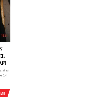
N
EL
AFI
afat si
te 14
MENT