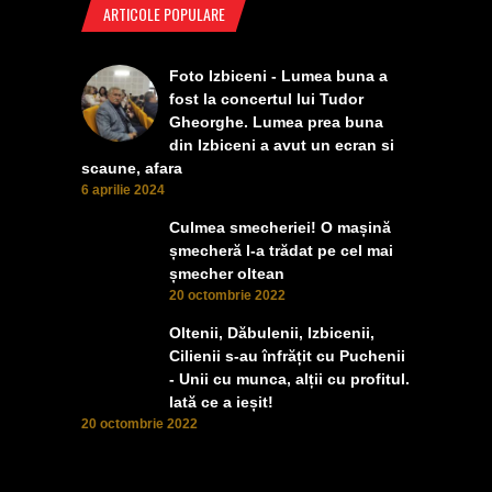
ARTICOLE POPULARE
Foto Izbiceni - Lumea buna a
fost la concertul lui Tudor
Gheorghe. Lumea prea buna
din Izbiceni a avut un ecran si
scaune, afara
6 aprilie 2024
Culmea smecheriei! O mașină
șmecheră l-a trădat pe cel mai
șmecher oltean
20 octombrie 2022
Oltenii, Dăbulenii, Izbicenii,
Cilienii s-au înfrățit cu Puchenii
- Unii cu munca, alții cu profitul.
Iată ce a ieșit!
20 octombrie 2022