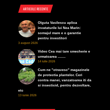
ARTICOLE RECENTE
Olguta Vasilescu aplica
invataturile lui Nea Marin:
somajul mare e o garantie
pentru investitori
3 august 2026
Video Cea mai tare smecherie e
urmatoarea ........
14 iulie 2026
Cum ne "otravesc" magazinele
de protectia plantelor. Ceri
contra manei, vanzatoarea iti da
si insecticid, pentru dezvoltare,
etc
13 iunie 2026