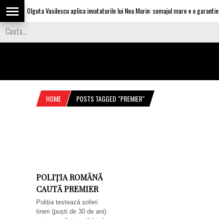
Olguta Vasilescu aplica invataturile lui Nea Marin: somajul mare e o garantie pe
HOME
POSTS TAGGED "PREMIER"
POLIȚIA ROMÂNĂ
CAUTĂ PREMIER
Poliția testează șoferi
tineri (puști de 30 de ani)