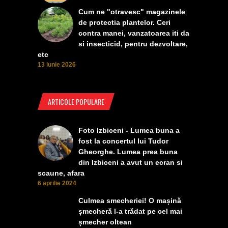
Cum ne "otravesc" magazinele
de protectia plantelor. Ceri
contra manei, vanzatoarea iti da
si insecticid, pentru dezvoltare,
etc
13 iunie 2026
ARTICOLE POPULARE
Foto Izbiceni - Lumea buna a
fost la concertul lui Tudor
Gheorghe. Lumea prea buna
din Izbiceni a avut un ecran si
scaune, afara
6 aprilie 2024
Culmea smecheriei! O mașină
șmecheră l-a trădat pe cel mai
șmecher oltean