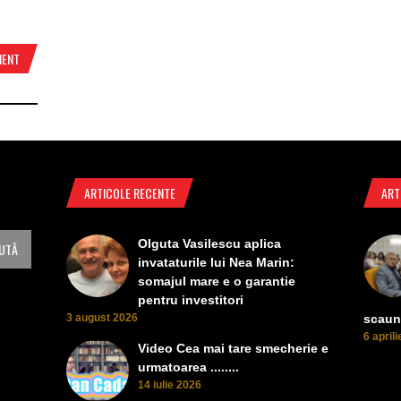
MENT
ARTICOLE RECENTE
ART
Olguta Vasilescu aplica
invataturile lui Nea Marin:
somajul mare e o garantie
pentru investitori
3 august 2026
scaun
6 april
Video Cea mai tare smecherie e
urmatoarea ........
14 iulie 2026