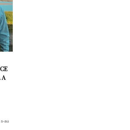
UCE
 A
c s-au