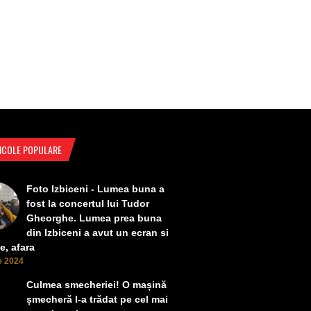
ICOLE POPULARE
Foto Izbiceni - Lumea buna a
fost la concertul lui Tudor
Gheorghe. Lumea prea buna
din Izbiceni a avut un ecran si
e, afara
ie 2024
Culmea smecheriei! O mașină
șmecheră l-a trădat pe cel mai