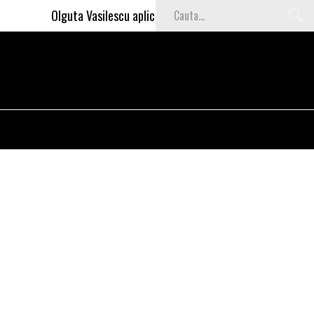
Olguta Vasilescu aplica invataturile lui Nea Marin: somajul m