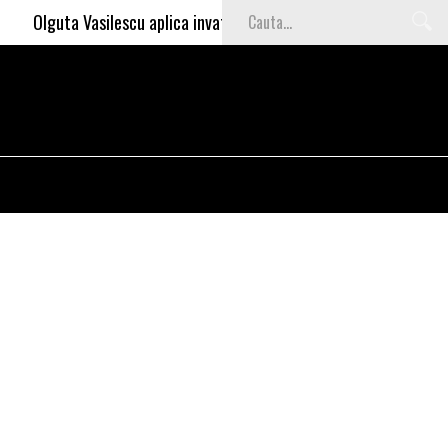
Olguta Vasilescu aplica invataturile lui Nea Marin: somajul mare e