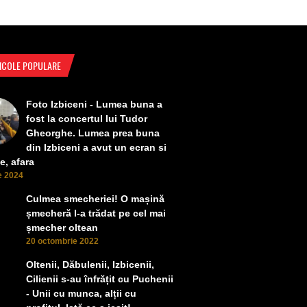
ICOLE POPULARE
Foto Izbiceni - Lumea buna a
fost la concertul lui Tudor
Gheorghe. Lumea prea buna
din Izbiceni a avut un ecran si
e, afara
ie 2024
Culmea smecheriei! O mașină
șmecheră l-a trădat pe cel mai
șmecher oltean
20 octombrie 2022
Oltenii, Dăbulenii, Izbicenii,
Cilienii s-au înfrățit cu Puchenii
- Unii cu munca, alții cu