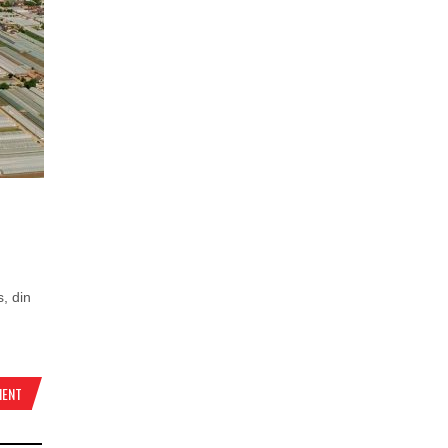
, din
MENT