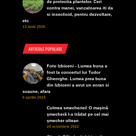
de protectia plantelor. Ceri
contra manei, vanzatoarea iti da
si insecticid, pentru dezvoltare,
etc
13 iunie 2026
ARTICOLE POPULARE
Foto Izbiceni - Lumea buna a
fost la concertul lui Tudor
Gheorghe. Lumea prea buna
din Izbiceni a avut un ecran si
scaune, afara
6 aprilie 2024
Culmea smecheriei! O mașină
șmecheră l-a trădat pe cel mai
șmecher oltean
20 octombrie 2022