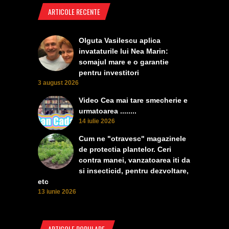
ARTICOLE RECENTE
Olguta Vasilescu aplica
invataturile lui Nea Marin:
somajul mare e o garantie
pentru investitori
3 august 2026
Video Cea mai tare smecherie e
urmatoarea ........
14 iulie 2026
Cum ne "otravesc" magazinele
de protectia plantelor. Ceri
contra manei, vanzatoarea iti da
si insecticid, pentru dezvoltare,
etc
13 iunie 2026
ARTICOLE POPULARE