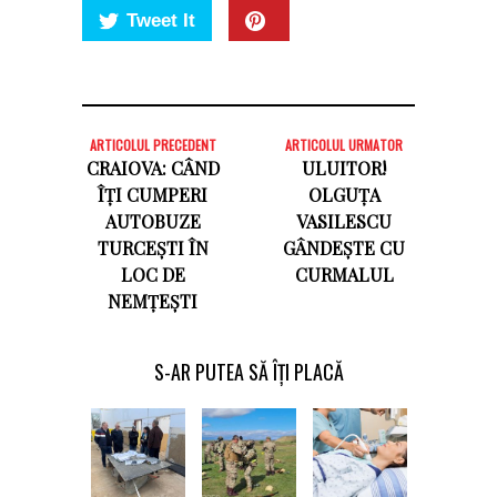
Tweet It
ARTICOLUL PRECEDENT
ARTICOLUL URMATOR
CRAIOVA: CÂND
ULUITOR!
ÎȚI CUMPERI
OLGUȚA
AUTOBUZE
VASILESCU
TURCEȘTI ÎN
GÂNDEȘTE CU
LOC DE
CURMALUL
NEMȚEȘTI
S-AR PUTEA SĂ ÎȚI PLACĂ