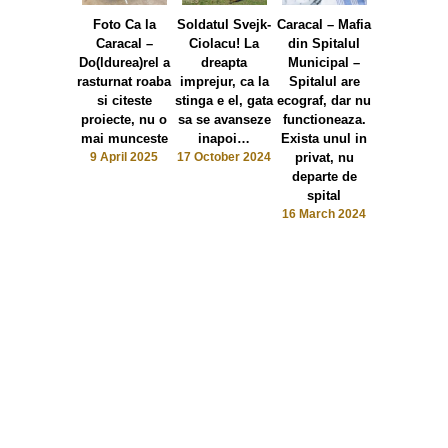
Foto Ca la
Soldatul Svejk-
Caracal – Mafia
Caracal: „D
Caracal –
Ciolacu! La
din Spitalul
la puscari
Do(ldurea)rel a
dreapta
Municipal –
Doldurea 
rasturnat roaba
imprejur, ca la
Spitalul are
primarie” – 
si citeste
stinga e el, gata
ecograf, dar nu
lui Ionut
proiecte, nu o
sa se avanseze
functioneaza.
Crevedia,
mai munceste
inapoi…
Exista unul in
candida la
9 April 2025
17 October 2024
privat, nu
nou manda
departe de
primar
spital
14 February
16 March 2024