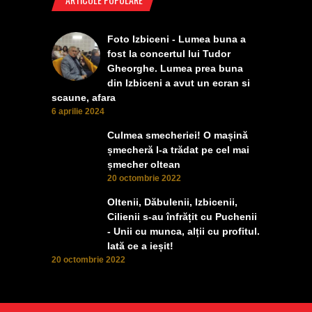
Foto Izbiceni - Lumea buna a
fost la concertul lui Tudor
Gheorghe. Lumea prea buna
din Izbiceni a avut un ecran si
scaune, afara
6 aprilie 2024
Culmea smecheriei! O mașină
șmecheră l-a trădat pe cel mai
șmecher oltean
20 octombrie 2022
Oltenii, Dăbulenii, Izbicenii,
Cilienii s-au înfrățit cu Puchenii
- Unii cu munca, alții cu profitul.
Iată ce a ieșit!
20 octombrie 2022