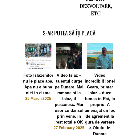
DEZVOLTARE,
ETC
S-AR PUTEA SĂ ÎȚI PLACĂ
Foto Islazenilor
Video Islaz –
Video
Istoria s
nu le place apa.
talentul curge
Incredibil! Ionel
repeta, da
Apa nu e buna
pe Dunare. Mai
Geara, primar
alte arme 
nici in cizme
ramane si la
Islaz – duce
putin altf
25 March 2025
Islaz, il
lumea in Rai, la
Pasoptistii 
pescuiesc. Mai
propriu. A
Islaz lupt
usor cu dansul
amenajat un loc
pentru bin
prin vene, in
de agrement la
comunitatii
rest totul e OK
gura de varsare
boierii.
27 February 2025
a Oltului in
Proclamati
Dunare
la Islaz va