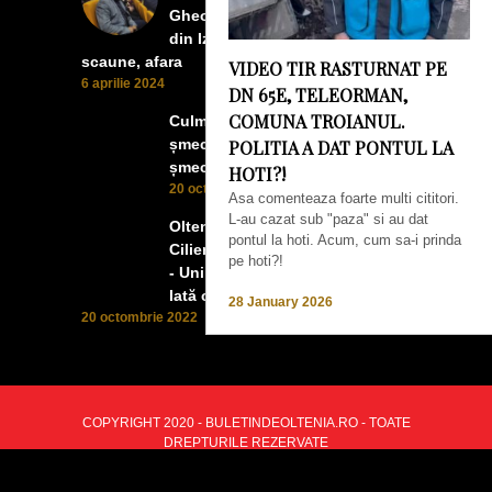
Gheorghe. Lumea prea buna
din Izbiceni a avut un ecran si
scaune, afara
VIDEO TIR RASTURNAT PE
6 aprilie 2024
DN 65E, TELEORMAN,
COMUNA TROIANUL.
Culmea smecheriei! O mașină
șmecheră l-a trădat pe cel mai
POLITIA A DAT PONTUL LA
șmecher oltean
HOTI?!
20 octombrie 2022
Asa comenteaza foarte multi cititori.
L-au cazat sub "paza" si au dat
Oltenii, Dăbulenii, Izbicenii,
pontul la hoti. Acum, cum sa-i prinda
Cilienii s-au înfrățit cu Puchenii
pe hoti?!
- Unii cu munca, alții cu profitul.
Iată ce a ieșit!
28 January 2026
20 octombrie 2022
COPYRIGHT 2020 - BULETINDEOLTENIA.RO - TOATE
DREPTURILE REZERVATE
BACK TO TOP