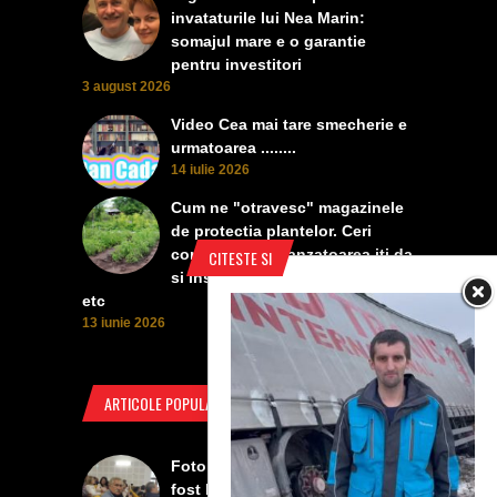
invataturile lui Nea Marin:
somajul mare e o garantie
pentru investitori
3 august 2026
Video Cea mai tare smecherie e
urmatoarea ........
14 iulie 2026
Cum ne "otravesc" magazinele
de protectia plantelor. Ceri
contra manei, vanzatoarea iti da
CITESTE SI
si insecticid, pentru dezvoltare,
etc
13 iunie 2026
ARTICOLE POPULARE
Foto Izbiceni - Lumea buna a
fost la concertul lui Tudor