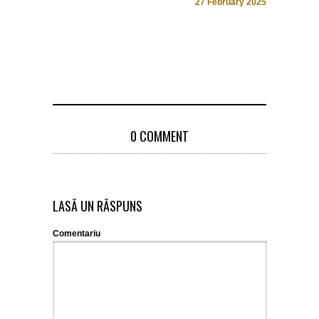
27 February 2025
a Oltului 
Dunare
13 August 
0 COMMENT
LASĂ UN RĂSPUNS
Comentariu