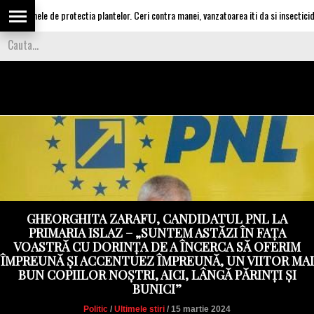
ele de protectia plantelor. Ceri contra manei, vanzatoarea iti da si insecticid, pentru
GHEORGHITA ZARAFU, CANDIDATUL PNL LA
PRIMARIA ISLAZ – „SUNTEM ASTĂZI ÎN FAȚA
VOASTRĂ CU DORINȚA DE A ÎNCERCA SĂ OFERIM
ÎMPREUNĂ ȘI ACCENTUEZ ÎMPREUNĂ, UN VIITOR MAI
BUN COPIILOR NOȘTRI, AICI, LÂNGĂ PĂRINȚI ȘI
BUNICI”
Politic
/
Ultimele stiri
/ 15 martie 2024