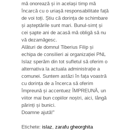
mă onorează și in același timp mă
încarcă cu o uriașă responsabilitate față
de voi toți. Știu că dorința de schimbare
și așteptările sunt mari. Bunul-simț și
cei șapte ani de acasă mă obligă să nu
vă dezamăgesc.
Alături de domnul Tiberius Filip și
echipa de consilieri ai organizației PNL
Islaz sperăm din tot sufletul să oferim o
alternativa la actuala administrație a
comunei. Suntem astăzi în fața voastră
cu dorința de a încerca să oferim
împreună și accentuez ÎMPREUNĂ, un
viitor mai bun copiilor noștri, aici, lângă
părinți și bunici.
Doamne ajută!”
Etichete:
islaz
,
zarafu gheorghita