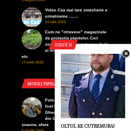
3 august 2026
Video Cea mai tare smecherie e
urmatoarea ........
14 iulie 2026
Cum ne "otravesc" magazinele
de protectia plantelor. Ceri
CITESTE SI
contra manei, vanzatoarea iti da
si insecticid, pentru dezvoltare,
etc
13 iunie 2026
ARTICOLE POPULARE
Foto Izbiceni - Lumea buna a
fost la concertul lui Tudor
Gheorghe. Lumea prea buna
din Izbiceni a avut un ecran si
scaune, afara
OLTUL SE CUTREMURA!
6 aprilie 2024