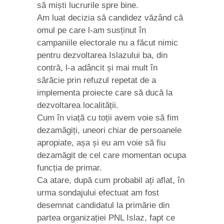
să miști lucrurile spre bine.
Am luat decizia să candidez văzând că
omul pe care l-am susținut în
campaniile electorale nu a făcut nimic
pentru dezvoltarea Islazului ba, din
contră, l-a adâncit și mai mult în
sărăcie prin refuzul repetat de a
implementa proiecte care să ducă la
dezvoltarea localității.
Cum în viață cu toții avem voie să fim
dezamăgiți, uneori chiar de persoanele
apropiate, așa și eu am voie să fiu
dezamăgit de cel care momentan ocupa
funcția de primar.
Ca atare, după cum probabil ați aflat, în
urma sondajului efectuat am fost
desemnat candidatul la primărie din
partea organizației PNL Islaz, fapt ce