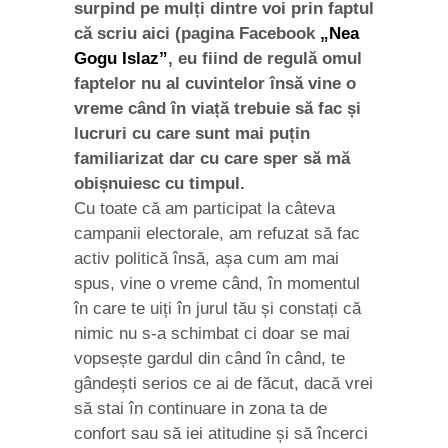
surpind pe mulți dintre voi prin faptul
că scriu aici (pagina Facebook
„Nea
Gogu Islaz”
, eu fiind de regulă omul
faptelor nu al cuvintelor însă vine o
vreme când în viață trebuie să fac și
lucruri cu care sunt mai puțin
familiarizat dar cu care sper să mă
obișnuiesc cu timpul.
Cu toate că am participat la câteva
campanii electorale, am refuzat să fac
activ politică însă, așa cum am mai
spus, vine o vreme când, în momentul
în care te uiți în jurul tău și constați că
nimic nu s-a schimbat ci doar se mai
vopsește gardul din când în când, te
gândești serios ce ai de făcut, dacă vrei
să stai în continuare in zona ta de
confort sau să iei atitudine și să încerci