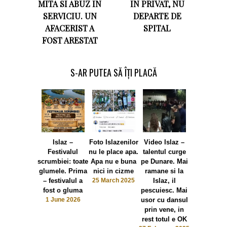
MITA SI ABUZ IN
IN PRIVAT, NU
SERVICIU. UN
DEPARTE DE
AFACERIST A
SPITAL
FOST ARESTAT
S-AR PUTEA SĂ ÎȚI PLACĂ
Islaz –
Foto Islazenilor
Video Islaz –
Video
Festivalul
nu le place apa.
talentul curge
Incredibil! 
scrumbiei: toate
Apa nu e buna
pe Dunare. Mai
Geara, pri
glumele. Prima
nici in cizme
ramane si la
Islaz – d
– festivalul a
25 March 2025
Islaz, il
lumea in Ra
fost o gluma
pescuiesc. Mai
propriu.
1 June 2026
usor cu dansul
amenajat un
prin vene, in
de agremen
rest totul e OK
gura de var