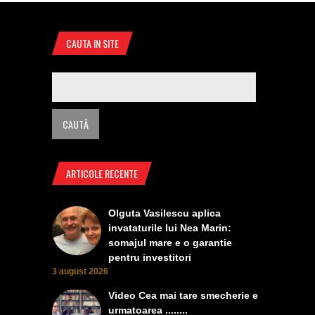
CAUTA IN SITE
ARTICOLE RECENTE
Olguta Vasilescu aplica
invataturile lui Nea Marin:
somajul mare e o garantie
pentru investitori
3 august 2026
Video Cea mai tare smecherie e
urmatoarea ........