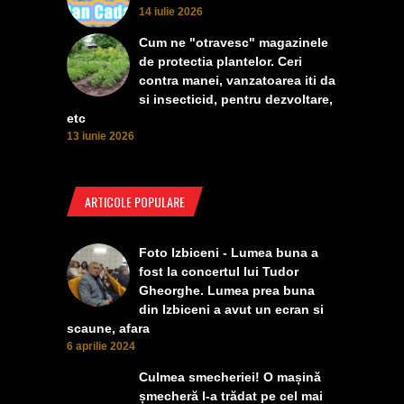
14 iulie 2026
Cum ne "otravesc" magazinele
de protectia plantelor. Ceri
contra manei, vanzatoarea iti da
si insecticid, pentru dezvoltare,
etc
13 iunie 2026
ARTICOLE POPULARE
Foto Izbiceni - Lumea buna a
fost la concertul lui Tudor
Gheorghe. Lumea prea buna
din Izbiceni a avut un ecran si
scaune, afara
6 aprilie 2024
Culmea smecheriei! O mașină
șmecheră l-a trădat pe cel mai