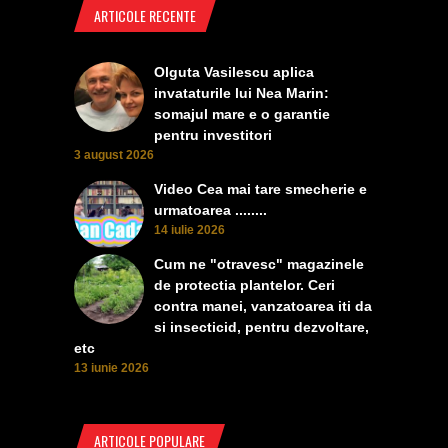
ARTICOLE RECENTE
Olguta Vasilescu aplica
invataturile lui Nea Marin:
somajul mare e o garantie
pentru investitori
3 august 2026
Video Cea mai tare smecherie e
urmatoarea ........
14 iulie 2026
Cum ne "otravesc" magazinele
de protectia plantelor. Ceri
contra manei, vanzatoarea iti da
si insecticid, pentru dezvoltare,
etc
13 iunie 2026
ARTICOLE POPULARE