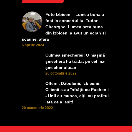
Foto Izbiceni - Lumea buna a
fost la concertul lui Tudor
Gheorghe. Lumea prea buna
din Izbiceni a avut un ecran si
scaune, afara
6 aprilie 2024
Culmea smecheriei! O mașină
șmecheră l-a trădat pe cel mai
șmecher oltean
20 octombrie 2022
Oltenii, Dăbulenii, Izbicenii,
Cilienii s-au înfrățit cu Puchenii
- Unii cu munca, alții cu profitul.
Iată ce a ieșit!
20 octombrie 2022