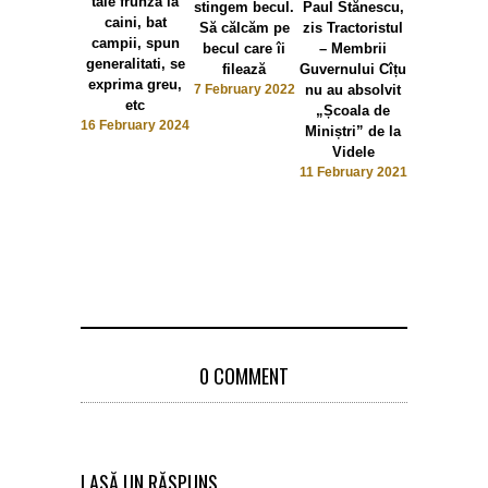
taie frunza la
stingem becul.
Paul Stănescu,
caini, bat
Să călcăm pe
zis Tractoristul
Perle cu 
campii, spun
becul care îi
– Membrii
Ene, singu
generalitati, se
filează
Guvernului Cîțu
martor al 
exprima greu,
7 February 2022
nu au absolvit
Lucian Bo
etc
„Școala de
Ministru
16 February 2024
Miniștri” de la
Transportur
Videle
dormea pro
11 February 2021
pe bancheta
spate
4 Septemb
2020
0 COMMENT
LASĂ UN RĂSPUNS