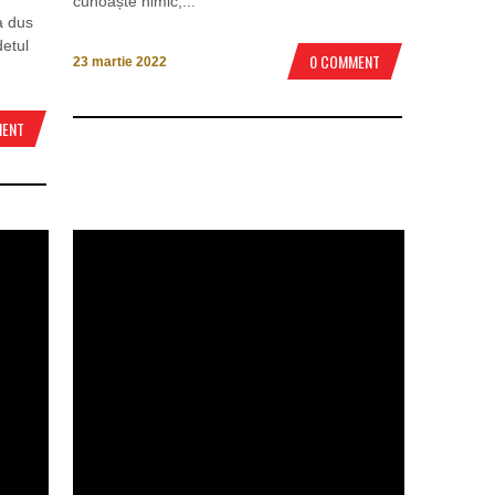
cunoaște nimic,...
a dus
detul
0 COMMENT
23 martie 2022
MENT