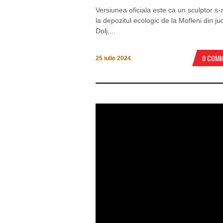
Versiunea oficiala este ca un sculptor s-
la depozitul ecologic de la Mofleni din ju
Dolj,...
0 COM
25 iulie 2024