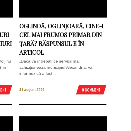
OGLINDĂ, OGLINJOARĂ, CINE-I
URI
CEL MAI FRUMOS PRIMAR DIN
IURI
ȚARĂ? RĂSPUNSUL E ÎN
ARTICOL
Dolj nu
„Dacă vă întrebați ce servicii mai
( în
achiziționează municipiul Alexandria, vă
informez că a fost...
MENT
0 COMMENT
31 august 2021