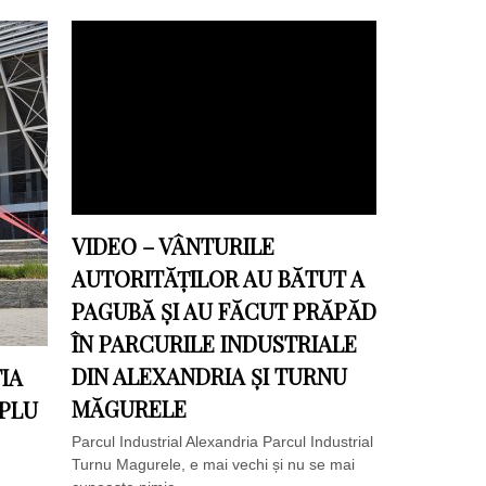
VIDEO – VÂNTURILE
AUTORITĂȚILOR AU BĂTUT A
PAGUBĂ ȘI AU FĂCUT PRĂPĂD
ÎN PARCURILE INDUSTRIALE
DIN ALEXANDRIA ȘI TURNU
IA
MĂGURELE
MPLU
Parcul Industrial Alexandria Parcul Industrial
Turnu Magurele, e mai vechi și nu se mai