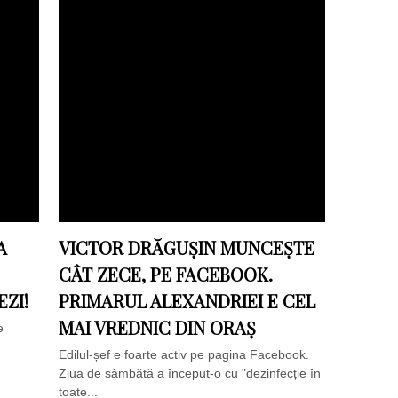
A
VICTOR DRĂGUȘIN MUNCEȘTE
CÂT ZECE, PE FACEBOOK.
ZI!
PRIMARUL ALEXANDRIEI E CEL
MAI VREDNIC DIN ORAȘ
e
Edilul-șef e foarte activ pe pagina Facebook.
Ziua de sâmbătă a început-o cu "dezinfecție în
toate...