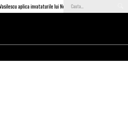
ica invataturile lui Nea Marin: somajul mare e o garantie pentru inv