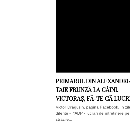
PRIMARUL DIN ALEXANDRI
TAIE FRUNZĂ LA CÂINI.
VICTORAȘ, FĂ-TE CĂ LUCRE
Victor Drăgușin, pagina Facebook, în zil
diferite - "ADP - lucrări de întreținere pe
străzile...