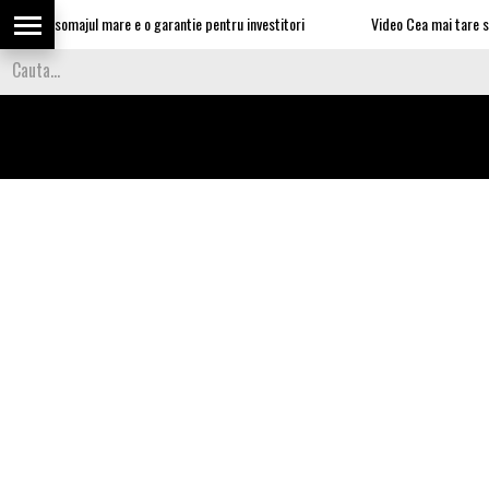
n: somajul mare e o garantie pentru investitori
Video Cea mai tare smecherie e