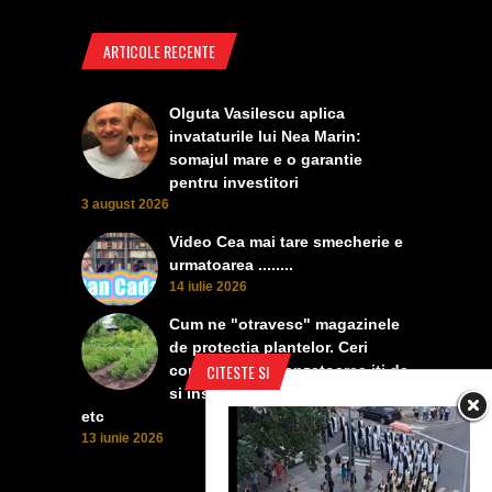
ARTICOLE RECENTE
Olguta Vasilescu aplica
invataturile lui Nea Marin:
somajul mare e o garantie
pentru investitori
3 august 2026
Video Cea mai tare smecherie e
urmatoarea ........
14 iulie 2026
Cum ne "otravesc" magazinele
de protectia plantelor. Ceri
CITESTE SI
contra manei, vanzatoarea iti da
si insecticid, pentru dezvoltare,
etc
13 iunie 2026