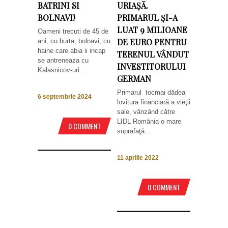
BATRINI SI
URIAȘĂ.
BOLNAVI!
PRIMARUL ȘI-A
LUAT 9 MILIOANE
Oameni trecuti de 45 de
DE EURO PENTRU
ani, cu burta, bolnavi, cu
haine care abia ii incap
TERENUL VÂNDUT
se antreneaza cu
INVESTITORULUI
Kalasnicov-uri...
GERMAN
Primarul tocmai dădea
6 septembrie 2024
lovitura financiară a vieţii
sale, vânzând către
LIDL România o mare
0 COMMENT
suprafaţă...
11 aprilie 2022
0 COMMENT