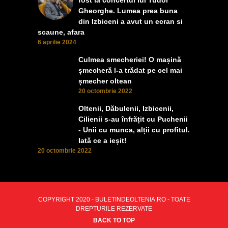
Gheorghe. Lumea prea buna
din Izbiceni a avut un ecran si
scaune, afara
6 aprilie 2024
Culmea smecheriei! O mașină
șmecheră l-a trădat pe cel mai
șmecher oltean
20 octombrie 2022
Oltenii, Dăbulenii, Izbicenii,
Cilienii s-au înfrățit cu Puchenii
- Unii cu munca, alții cu profitul.
Iată ce a ieșit!
20 octombrie 2022
COPYRIGHT 2020 - BULETINDEOLTENIA.RO - TOATE
DREPTURILE REZERVATE
BACK TO TOP