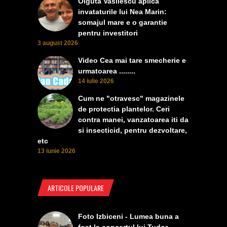
Olguta Vasilescu aplica
invataturile lui Nea Marin:
somajul mare e o garantie
pentru investitori
3 august 2026
Video Cea mai tare smecherie e
urmatoarea ........
14 iulie 2026
Cum ne "otravesc" magazinele
de protectia plantelor. Ceri
contra manei, vanzatoarea iti da
si insecticid, pentru dezvoltare,
etc
13 iunie 2026
ARTICOLE POPULARE
Foto Izbiceni - Lumea buna a
fost la concertul lui Tudor