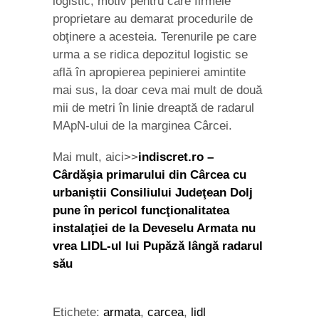
logistic, motiv pentru care firmele
proprietare au demarat procedurile de
obţinere a acesteia. Terenurile pe care
urma a se ridica depozitul logistic se
află în apropierea pepinierei amintite
mai sus, la doar ceva mai mult de două
mii de metri în linie dreaptă de radarul
MApN-ului de la marginea Cârcei.
Mai mult, aici>>
indiscret.ro –
Cârdăşia primarului din Cârcea cu
urbaniştii Consiliului Judeţean Dolj
pune în pericol funcţionalitatea
instalaţiei de la Deveselu Armata nu
vrea LIDL-ul lui Pupăză lângă radarul
său
Etichete:
armata
,
carcea
,
lidl