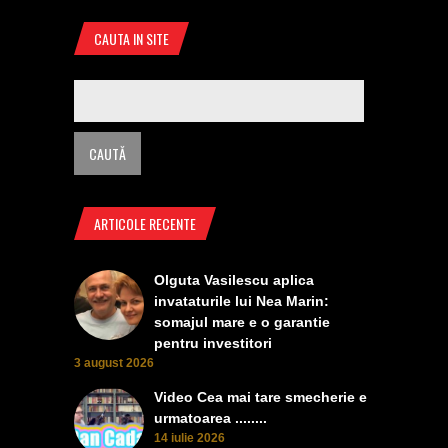
CAUTA IN SITE
ARTICOLE RECENTE
Olguta Vasilescu aplica
invataturile lui Nea Marin:
somajul mare e o garantie
pentru investitori
3 august 2026
Video Cea mai tare smecherie e
urmatoarea ........
14 iulie 2026