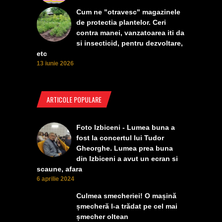
Cum ne "otravesc" magazinele
de protectia plantelor. Ceri
contra manei, vanzatoarea iti da
si insecticid, pentru dezvoltare,
etc
13 iunie 2026
ARTICOLE POPULARE
Foto Izbiceni - Lumea buna a
fost la concertul lui Tudor
Gheorghe. Lumea prea buna
din Izbiceni a avut un ecran si
scaune, afara
6 aprilie 2024
Culmea smecheriei! O mașină
șmecheră l-a trădat pe cel mai
șmecher oltean