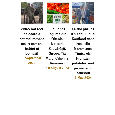
Video Rezerva
Lidl vinde
La doi pasi de
de cadre a
legume din
Izbiceni, Lidl si
armatei romane
Oltenia:
Kaufland vand
sta in oameni
Izbiceni,
rosii din
batrini si
Giuvărăști,
Maramures,
bolnavi!
Gîrcov, Tia-
Timis, etc.
6 September
Mare, Cilieni și
Fruntasii
Lidl s-a
2024
Rusănești
judetului sunt
împotmolit
18 August 2024
pe mana cu
corupția 
samsarii
România.
6 May 2024
războiul 
granițe 
Corupții 
intrat în ra
Ministeru
Apărări
14 October 