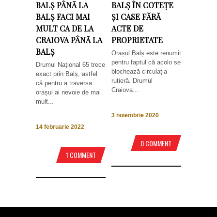
BALȘ PÂNĂ LA
BALȘ ÎN COTEȚE
BALȘ FACI MAI
ȘI CASE FĂRĂ
MULT CA DE LA
ACTE DE
CRAIOVA PÂNĂ LA
PROPRIETATE
BALȘ
Orașul Balș este renumit
pentru faptul că acolo se
Drumul Național 65 trece
blochează circulația
exact prin Balș, astfel
rutieră. Drumul
că pentru a traversa
Craiova...
orașul ai nevoie de mai
mult...
3 noiembrie 2020
14 februarie 2022
0 COMMENT
1 COMMENT