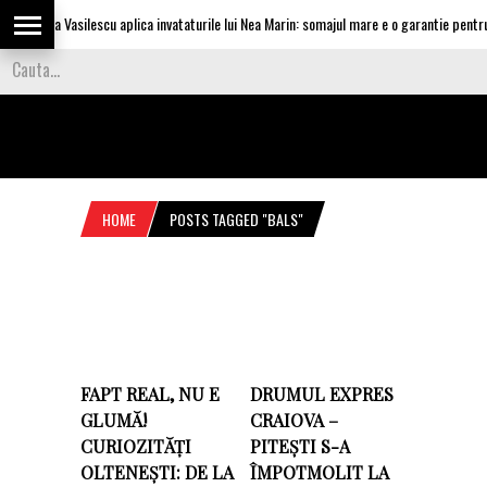
Olguta Vasilescu aplica invataturile lui Nea Marin: somajul mare e o garantie pentru i
HOME
POSTS TAGGED "BALS"
FAPT REAL, NU E
DRUMUL EXPRES
GLUMĂ!
CRAIOVA –
CURIOZITĂȚI
PITEȘTI S-A
OLTENEȘTI: DE LA
ÎMPOTMOLIT LA