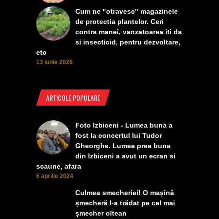
Cum ne "otravesc" magazinele
de protectia plantelor. Ceri
contra manei, vanzatoarea iti da
si insecticid, pentru dezvoltare,
etc
13 iunie 2026
ARTICOLE POPULARE
Foto Izbiceni - Lumea buna a
fost la concertul lui Tudor
Gheorghe. Lumea prea buna
din Izbiceni a avut un ecran si
scaune, afara
6 aprilie 2024
Culmea smecheriei! O mașină
șmecheră l-a trădat pe cel mai
șmecher oltean