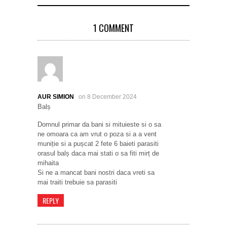
1 COMMENT
AUR SIMION
on 8 December 2024
Balș
Domnul primar da bani si mituieste si o sa
ne omoara ca am vrut o poza si a a vent
muniție si a pușcat 2 fete 6 baieti parasiti
orasul balș daca mai stati o sa fiti mirț de
mihaita
Si ne a mancat bani nostri daca vreti sa
mai traiti trebuie sa parasiti
REPLY