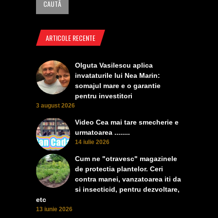
ARTICOLE RECENTE
Olguta Vasilescu aplica
invataturile lui Nea Marin:
somajul mare e o garantie
pentru investitori
3 august 2026
Video Cea mai tare smecherie e
urmatoarea ........
14 iulie 2026
Cum ne "otravesc" magazinele
de protectia plantelor. Ceri
contra manei, vanzatoarea iti da
si insecticid, pentru dezvoltare,
etc
13 iunie 2026