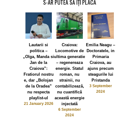
S-AR PUTEA SĂ ÎȚI PLACĂ
Lautarii si
Craiova:
Emilia Neagu –
Emilia Nea
politica –
Locomotive de
Doctoratele, in
Olguta
„Olga, Manda si
ultima generatie
Primaria
Vasilescu
Jan de la
– regenereaza
Craiova, au
falimentat P
Craiova”:
energie. Statul
ajuns precum
Chiriac d
Fratiorul nostru
roman, nu
steagurile lui
modelul al
e, dar „Bolojan
strainii, nu
Pristanda
romanest
de la Oradea”
contabilizează,
3 September
autenti
2024
nu respecta
nu cuantifică
romanes
playlist-ul
această energie
27 May 20
21 January 2026
injectată
6 September
2024