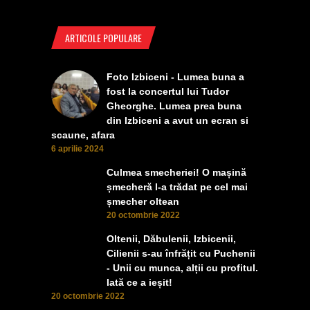
ARTICOLE POPULARE
Foto Izbiceni - Lumea buna a
fost la concertul lui Tudor
Gheorghe. Lumea prea buna
din Izbiceni a avut un ecran si
scaune, afara
6 aprilie 2024
Culmea smecheriei! O mașină
șmecheră l-a trădat pe cel mai
șmecher oltean
20 octombrie 2022
Oltenii, Dăbulenii, Izbicenii,
Cilienii s-au înfrățit cu Puchenii
- Unii cu munca, alții cu profitul.
Iată ce a ieșit!
20 octombrie 2022