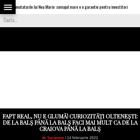
ca invataturile lui Nea Marin: somajul mare e o garantie pentru investitori
V
FAPT REAL, NU E GLUMĂ! CURIOZITĂȚI OLTENEȘTI:
DE LA BALȘ PÂNĂ LA BALȘ FACI MAI MULT CA DE LA
CRAIOVA PÂNĂ LA BALȘ
de Societate
/ 14 februarie 2022