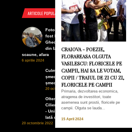
ARTICOLE POPULARE
Foto Izbiceni - Lumea buna a
fost la concertul lui Tudor
Gheorghe. Lumea prea buna
din Izbiceni a avut un ecran si
CRAIOVA - POEZIE,
scaune, afara
FLORAREASA OLGUTA
6 aprilie 2024
VASILESCU: FLORICELE PE
CAMPII, HAI SA LE VOTAM,
Culmea smecheriei! O mașină
șmecheră l-a trădat pe cel mai
COPII / TRAIUL DE ZI CU ZI,
șmecher oltean
FLORICELE PE CAMPII
20 octombrie 2022
Primaria, dezvoltarea economica,
atragerea de investitori, toate
Oltenii, Dăbulenii, Izbicenii,
asemenea sunt prostii, floricele pe
Cilienii s-au înfrățit cu Puchenii
campii. Olguta se lauda...
- Unii cu munca, alții cu profitul.
Iată ce a ieșit!
15 April 2024
20 octombrie 2022