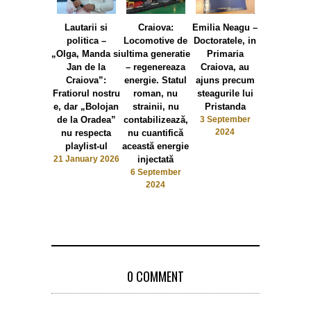
Lautarii si
Craiova:
Emilia Neagu –
Emilia Nea
politica –
Locomotive de
Doctoratele, in
Olguta
„Olga, Manda si
ultima generatie
Primaria
Vasilescu
Jan de la
– regenereaza
Craiova, au
falimentat P
Craiova”:
energie. Statul
ajuns precum
Chiriac d
Fratiorul nostru
roman, nu
steagurile lui
modelul al
e, dar „Bolojan
strainii, nu
Pristanda
romanest
de la Oradea”
contabilizează,
3 September
autenti
2024
nu respecta
nu cuantifică
romanes
playlist-ul
această energie
27 May 20
21 January 2026
injectată
6 September
2024
0 COMMENT