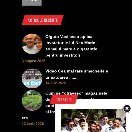
ARTICOLE RECENTE
Olguta Vasilescu aplica
invataturile lui Nea Marin:
somajul mare e o garantie
pentru investitori
3 august 2026
Video Cea mai tare smecherie e
urmatoarea ........
14 iulie 2026
Cum ne "otravesc" magazinele
CITESTE SI
de protectia plantelor. Ceri
contra manei, vanzatoarea iti da
si insecticid, pentru dezvoltare,
etc
13 iunie 2026