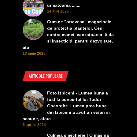
urmatoarea ........
14 iulie 2026
Cum ne "otravesc" magazinele
de protectia plantelor. Ceri
contra manei, vanzatoarea iti da
si insecticid, pentru dezvoltare,
etc
13 iunie 2026
ARTICOLE POPULARE
Foto Izbiceni - Lumea buna a
fost la concertul lui Tudor
Gheorghe. Lumea prea buna
din Izbiceni a avut un ecran si
scaune, afara
6 aprilie 2024
Culmea smecheriei! O mașină