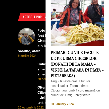
ARTICOLE POPULARE
Foto Izbiceni - Lumea buna a
fost la concertul lui Tudor
Gheorghe. Lumea prea buna
din Izbiceni a avut un ecran si
scaune, afara
PRIMARI CU VILE FACUTE
6 aprilie 2024
DE PE URMA CIRESELOR
(DONATII DE LA MAMA -
Culmea smecheriei! O mașină
șmecheră l-a trădat pe cel mai
VINDE LA TARABA IN PIATA -
șmecher oltean
PIETAREASA)
20 octombrie 2022
Targu-Jiu este orasul tuturor
posibilitatilor. Fostul primar,
Oltenii, Dăbulenii, Izbicenii,
Cârciumaru, umblă cu o mașină cu
Cilienii s-au înfrățit cu Puchenii
număr de Timiș, înregistrată...
- Unii cu munca, alții cu profitul.
Iată ce a ieșit!
30 January 2024
20 octombrie 2022