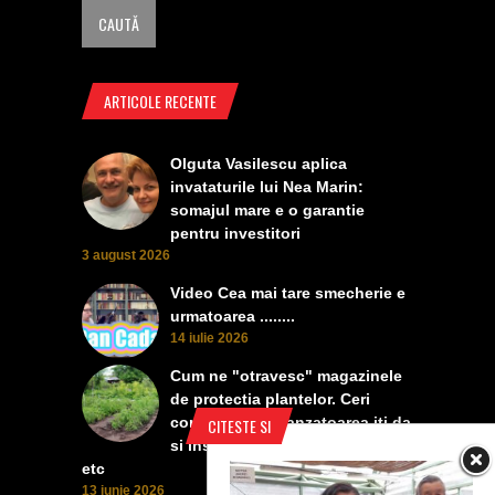
ARTICOLE RECENTE
Olguta Vasilescu aplica
invataturile lui Nea Marin:
somajul mare e o garantie
pentru investitori
3 august 2026
Video Cea mai tare smecherie e
urmatoarea ........
14 iulie 2026
Cum ne "otravesc" magazinele
de protectia plantelor. Ceri
contra manei, vanzatoarea iti da
CITESTE SI
si insecticid, pentru dezvoltare,
etc
13 iunie 2026