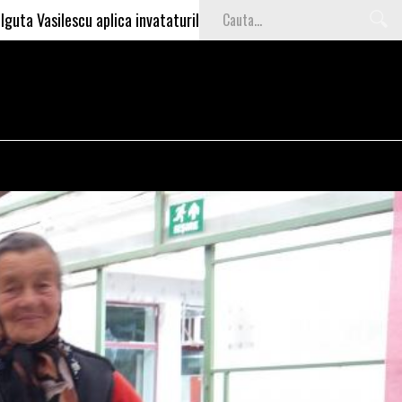
 aplica invataturile lui Nea Marin: somajul mare e o garantie pentr