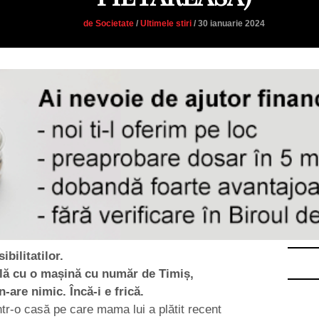
de Societate
/
Ultimele stiri
/ 30 ianuarie 2024
bilitatilor.
lă cu o mașină cu număr de Timiș,
n-are nimic. Încă-i e frică.
tr-o casă pe care mama lui a plătit recent