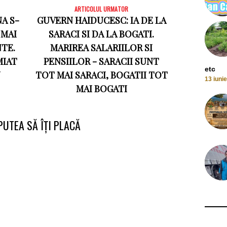
ARTICOLUL URMATOR
NA S-
GUVERN HAIDUCESC: IA DE LA
 MAI
SARACI SI DA LA BOGATI.
NTE.
MARIREA SALARIILOR SI
MIAT
PENSIILOR - SARACII SUNT
etc
N
TOT MAI SARACI, BOGATII TOT
13 iuni
MAI BOGATI
PUTEA SĂ ÎȚI PLACĂ