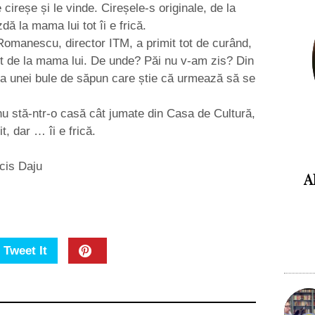
ireșe și le vinde. Cireșele-s originale, de la
dă la mama lui tot îi e frică.
Romanescu, director ITM, a primit tot de curând,
ot de la mama lui. De unde? Păi nu v-am zis? Din
 Ca unei bule de săpun care știe că urmează să se
nu stă-ntr-o casă cât jumate din Casa de Cultură,
it, dar … îi e frică.
cis Daju
A
Tweet It