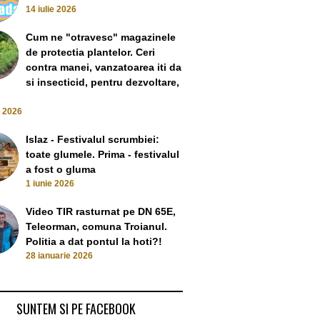
14 iulie 2026
Cum ne "otravesc" magazinele
de protectia plantelor. Ceri
contra manei, vanzatoarea iti da
si insecticid, pentru dezvoltare,
e 2026
Islaz - Festivalul scrumbiei:
toate glumele. Prima - festivalul
a fost o gluma
1 iunie 2026
Video TIR rasturnat pe DN 65E,
Teleorman, comuna Troianul.
Politia a dat pontul la hoti?!
28 ianuarie 2026
SUNTEM SI PE FACEBOOK