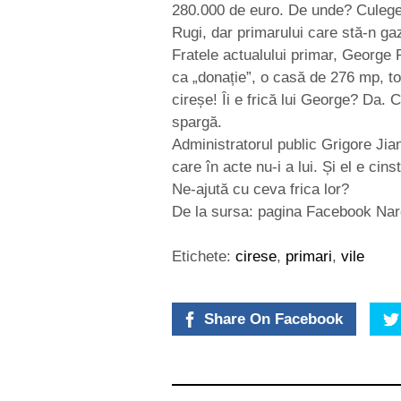
280.000 de euro. De unde? Culege c
Rugi, dar primarului care stă-n gaz
Fratele actualului primar, George 
ca „donație”, o casă de 276 mp, t
cireșe! Îi e frică lui George? Da.
spargă.
Administratorul public Grigore Jia
care în acte nu-i a lui. Și el e cinst
Ne-ajută cu ceva frica lor?
De la sursa: pagina Facebook Nar
Etichete:
cirese
,
primari
,
vile
Share On Facebook