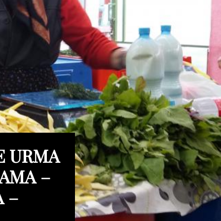
PE URMA
MAMA –
 –