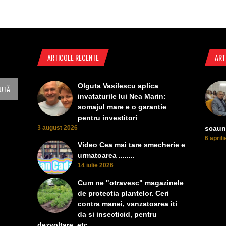
ARTICOLE RECENTE
ART
Olguta Vasilescu aplica
invataturile lui Nea Marin:
somajul mare e o garantie
pentru investitori
3 august 2026
scaun
6 april
Video Cea mai tare smecherie e
urmatoarea ........
14 iulie 2026
Cum ne "otravesc" magazinele
de protectia plantelor. Ceri
contra manei, vanzatoarea iti
da si insecticid, pentru
dezvoltare, etc