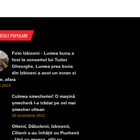
ICOLE POPULARE
Foto Izbiceni - Lumea buna a
fost la concertul lui Tudor
Gheorghe. Lumea prea buna
din Izbiceni a avut un ecran si
e, afara
ie 2024
Culmea smecheriei! O mașină
șmecheră l-a trădat pe cel mai
șmecher oltean
20 octombrie 2022
Oltenii, Dăbulenii, Izbicenii,
Cilienii s-au înfrățit cu Puchenii
- Unii cu munca, alții cu