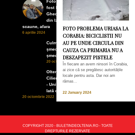
Foto Izbiceni - Lumea buna a
fost la concertul lui Tudor
Gheorghe. Lumea prea buna
din Izbiceni a avut un ecran si
scaune, afara
FOTO PROBLEMA URIASA LA
6 aprilie 2024
CORABIA: BICICLISTII NU
AU PE UNDE CIRCULA DIN
Culmea smecheriei! O mașină
șmecheră l-a trădat pe cel mai
CAUZA CA PRIMARIA NU A
șmecher oltean
DESZAPEZIT PISTELE
20 octombrie 2022
În fiecare an avem ninsori în Corabia,
ai zice că se pregătesc autoritățile
Oltenii, Dăbulenii, Izbicenii,
locale pentru asta. Dar noi am
Cilienii s-au înfrățit cu Puchenii
rămas...
- Unii cu munca, alții cu profitul.
Iată ce a ieșit!
22 January 2024
20 octombrie 2022
COPYRIGHT 2020 - BULETINDEOLTENIA.RO - TOATE
DREPTURILE REZERVATE