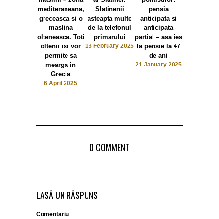
mediteraneana,
Slatinenii
pensia
4.400 – 18
greceasca si o
asteapta multe
anticipata si
de lei
maslina
de la telefonul
anticipata
12 January 
olteneasca. Toti
primarului
partial – asa ies
oltenii isi vor
13 February 2025
la pensie la 47
permite sa
de ani
mearga in
21 January 2025
Grecia
6 April 2025
0 COMMENT
LASĂ UN RĂSPUNS
Comentariu