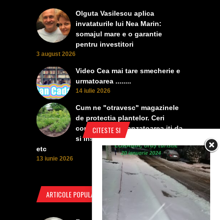
Olguta Vasilescu aplica
invataturile lui Nea Marin:
somajul mare e o garantie
pentru investitori
3 august 2026
Video Cea mai tare smecherie e
urmatoarea ........
14 iulie 2026
Cum ne "otravesc" magazinele
de protectia plantelor. Ceri
contra manei, vanzatoarea iti da
CITESTE SI
si insecticid, pentru dezvoltare,
etc
13 iunie 2026
ARTICOLE POPULARE