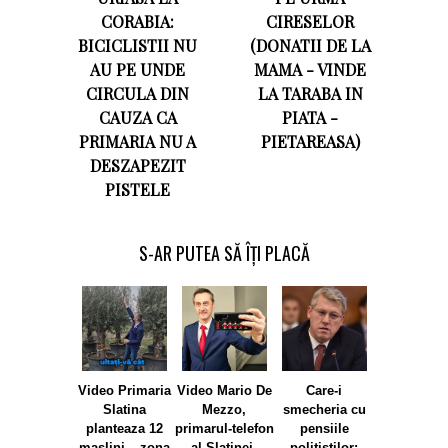
CORABIA:
CIRESELOR
BICICLISTII NU
(DONATII DE LA
AU PE UNDE
MAMA - VINDE
CIRCULA DIN
LA TARABA IN
CAUZA CA
PIATA -
PRIMARIA NU A
PIETAREASA)
DESZAPEZIT
PISTELE
S-AR PUTEA SĂ ÎȚI PLACĂ
Video Primaria
Video Mario De
Care-i
Exclusiv –
Slatina
Mezzo,
smecheria cu
castiga 
planteaza 12
primarul-telefon
pensiile
politist d
maslini – zona
al Slatinei.
politistilor:
cadrul IPJ 