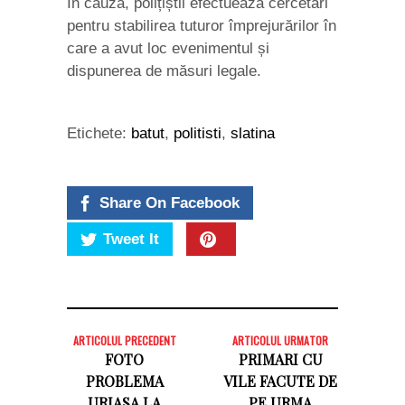
În cauză, polițiștii efectuează cercetări
pentru stabilirea tuturor împrejurărilor în
care a avut loc evenimentul și
dispunerea de măsuri legale.
Etichete:
batut
,
politisti
,
slatina
Share On Facebook
Tweet It
ARTICOLUL PRECEDENT
ARTICOLUL URMATOR
FOTO
PRIMARI CU
PROBLEMA
VILE FACUTE DE
URIASA LA
PE URMA