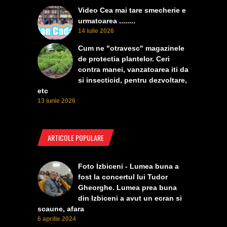
Video Cea mai tare smecherie e
urmatoarea ........
14 iulie 2026
Cum ne "otravesc" magazinele
de protectia plantelor. Ceri
contra manei, vanzatoarea iti da
si insecticid, pentru dezvoltare,
etc
13 iunie 2026
ARTICOLE POPULARE
Foto Izbiceni - Lumea buna a
fost la concertul lui Tudor
Gheorghe. Lumea prea buna
din Izbiceni a avut un ecran si
scaune, afara
6 aprilie 2024