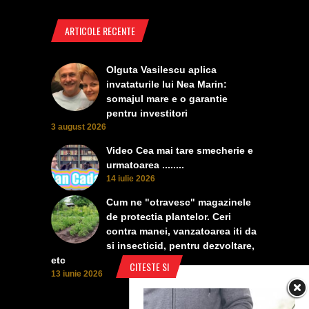
ARTICOLE RECENTE
Olguta Vasilescu aplica
invataturile lui Nea Marin:
somajul mare e o garantie
pentru investitori
3 august 2026
Video Cea mai tare smecherie e
urmatoarea ........
14 iulie 2026
Cum ne "otravesc" magazinele
de protectia plantelor. Ceri
contra manei, vanzatoarea iti da
si insecticid, pentru dezvoltare,
etc
CITESTE SI
13 iunie 2026