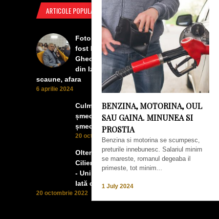
ARTICOLE POPULARE
Foto Izbiceni - Lumea buna a
fost la concertul lui Tudor
Gheorghe. Lumea prea buna
din Izbiceni a avut un ecran si
scaune, afara
6 aprilie 2024
BENZINA, MOTORINA, OUL
Culmea smecheriei! O mașină
șmecheră l-a trădat pe cel mai
SAU GAINA. MINUNEA SI
șmecher oltean
PROSTIA
20 octombrie 2022
Benzina si motorina se scumpesc,
preturile innebunesc. Salariul minim
Oltenii, Dăbulenii, Izbicenii,
se mareste, romanul degeaba il
Cilienii s-au înfrățit cu Puchenii
primeste, tot minim...
- Unii cu munca, alții cu profitul.
Iată ce a ieșit!
1 July 2024
20 octombrie 2022