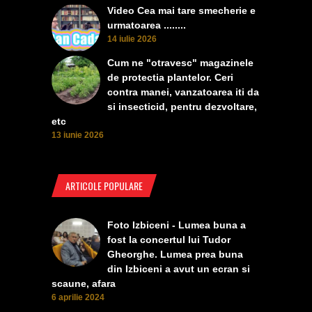
Video Cea mai tare smecherie e
urmatoarea ........
14 iulie 2026
Cum ne "otravesc" magazinele
de protectia plantelor. Ceri
contra manei, vanzatoarea iti da
si insecticid, pentru dezvoltare,
etc
13 iunie 2026
ARTICOLE POPULARE
Foto Izbiceni - Lumea buna a
fost la concertul lui Tudor
Gheorghe. Lumea prea buna
din Izbiceni a avut un ecran si
scaune, afara
6 aprilie 2024