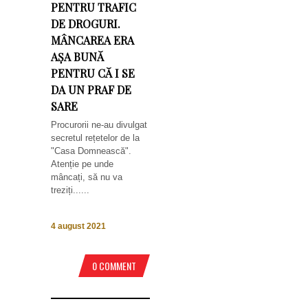
PENTRU TRAFIC
DE DROGURI.
MÂNCAREA ERA
AȘA BUNĂ
PENTRU CĂ I SE
DA UN PRAF DE
SARE
Procurorii ne-au divulgat
secretul rețetelor de la
"Casa Domnească".
Atenție pe unde
mâncați, să nu va
treziți......
4 august 2021
0 COMMENT