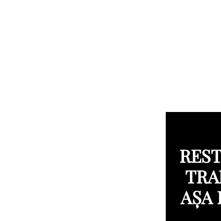
REST
TRA
AȘA 