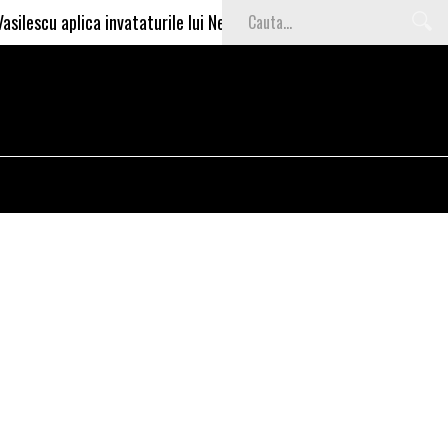
aplica invataturile lui Nea Marin: somajul mare e o garantie pentru 