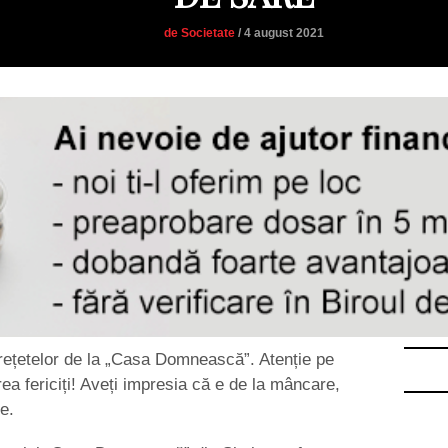
de Societate
/ 4 august 2021
 rețetelor de la „Casa Domnească”. Atenție pe
ea fericiți! Aveți impresia că e de la mâncare,
e.