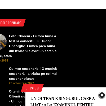
ICOLE POPULARE
Foto Izbiceni - Lumea buna a
fost la concertul lui Tudor
Gheorghe. Lumea prea buna
din Izbiceni a avut un ecran si
e, afara
ie 2024
Culmea smecheriei! O mașină
șmecheră l-a trădat pe cel mai
șmecher oltean
20 octombrie 2022
CITESTE SI
Oltenii, Dăbulenii, Izbicenii,
Cilienii s-au înfrățit cu Puchenii
UN OLTEAN E SINGURUL CARE A
- Unii cu munca, alții cu
LUAT 10 LA EXAMENUL PENTRU