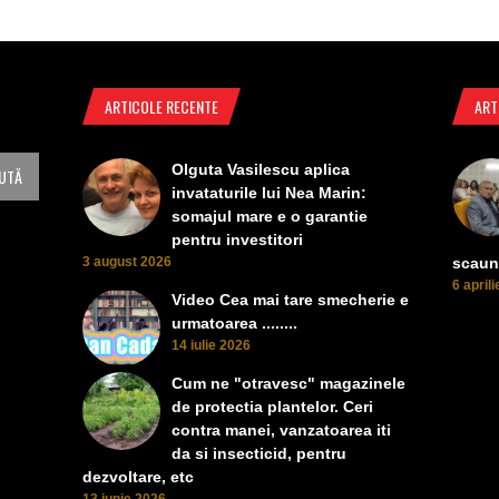
ARTICOLE RECENTE
ART
Olguta Vasilescu aplica
invataturile lui Nea Marin:
somajul mare e o garantie
pentru investitori
3 august 2026
scaun
6 april
Video Cea mai tare smecherie e
urmatoarea ........
14 iulie 2026
Cum ne "otravesc" magazinele
de protectia plantelor. Ceri
contra manei, vanzatoarea iti
da si insecticid, pentru
dezvoltare, etc
13 iunie 2026