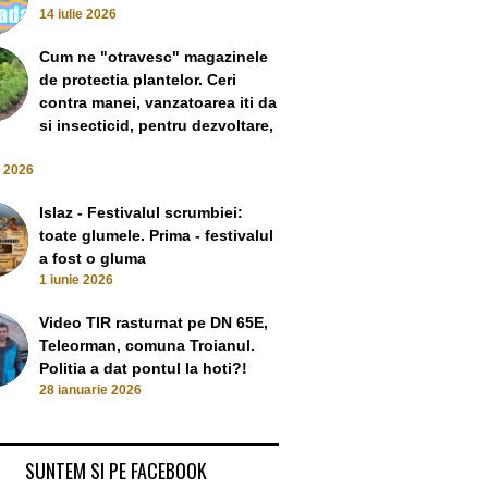
14 iulie 2026
Cum ne "otravesc" magazinele
de protectia plantelor. Ceri
contra manei, vanzatoarea iti da
si insecticid, pentru dezvoltare,
e 2026
Islaz - Festivalul scrumbiei:
toate glumele. Prima - festivalul
a fost o gluma
1 iunie 2026
Video TIR rasturnat pe DN 65E,
Teleorman, comuna Troianul.
ti de droguri, din
Video A doua zi de proteste
Slatina – Sute 
Politia a dat pontul la hoti?!
ele si Salcia, au
impotriva coruptiei, la Slatina.
protestat la Slat
28 ianuarie 2026
inuti de DIICOT
Tinerii isi striga durerea si vor
coruptiei, dupa 
ctober 2024
razbunare pentru Flavius
tanar de 
6 June 2024
5 June 
SUNTEM SI PE FACEBOOK