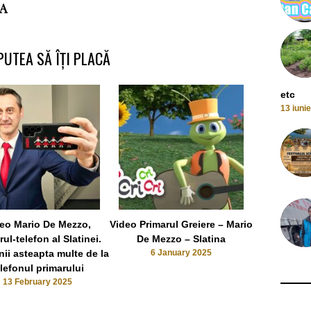
A
PUTEA SĂ ÎȚI PLACĂ
etc
13 iuni
eo Mario De Mezzo,
Video Primarul Greiere – Mario
Doi trafican
rul-telefon al Slatinei.
De Mezzo – Slatina
Turnu Magur
nii asteapta multe de la
6 January 2025
fost ret
elefonul primarului
11 O
13 February 2025