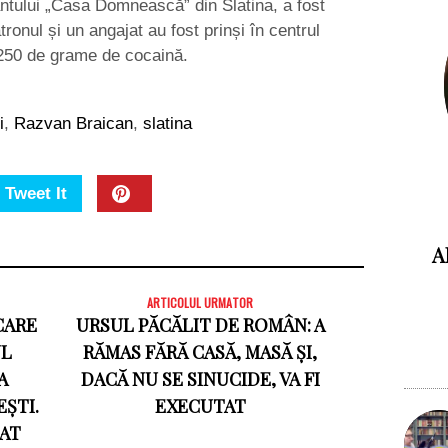
ntului „Casa Domnească” din Slatina, a fost
tronul și un angajat au fost prinși în centrul
250 de grame de cocaină.
i
,
Razvan Braican
,
slatina
Tweet It
A
ARTICOLUL URMATOR
CARE
URSUL PĂCĂLIT DE ROMÂN: A
UL
RĂMAS FĂRĂ CASĂ, MASĂ ȘI,
A
DACĂ NU SE SINUCIDE, VA FI
ȘTI.
EXECUTAT
DAT