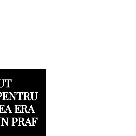
UT
 PENTRU
EA ERA
UN PRAF