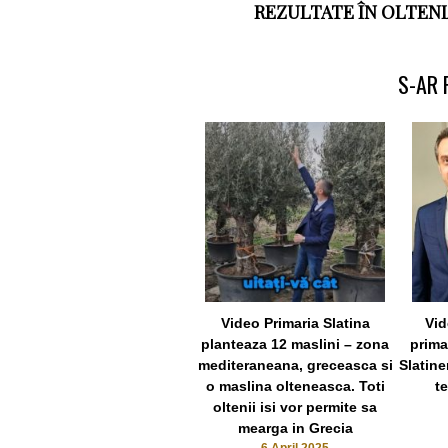
REZULTATE ÎN OLTENI
S-AR 
Video Primaria Slatina
Vid
planteaza 12 maslini – zona
prima
mediteraneana, greceasca si
Slatine
o maslina olteneasca. Toti
t
oltenii isi vor permite sa
mearga in Grecia