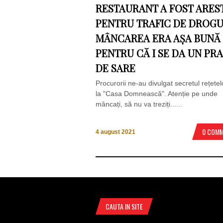
RESTAURANT A FOST ARES
PENTRU TRAFIC DE DROGU
MÂNCAREA ERA AȘA BUNĂ
PENTRU CĂ I SE DA UN PR
DE SARE
Procurorii ne-au divulgat secretul rețetel
la "Casa Domnească". Atenție pe unde
mâncați, să nu va treziți......
0 COM
4 august 2021
CAUTA IN SITE