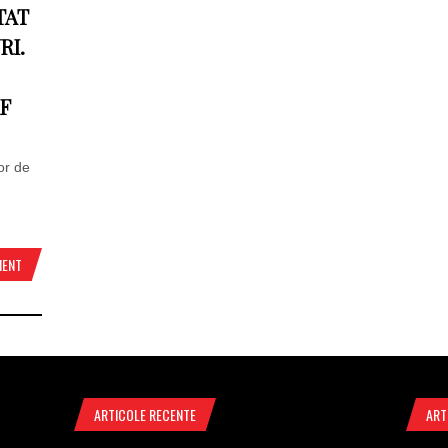
TAT
RI.
AF
or de
MENT
ARTICOLE RECENTE
ART