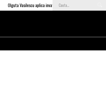
lguta Vasilescu aplica invataturile lui Nea Marin: somajul mare e o