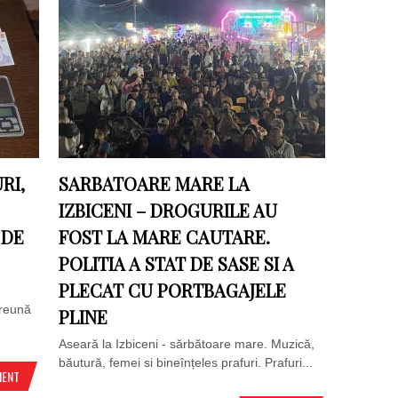
RI,
SARBATOARE MARE LA
IZBICENI – DROGURILE AU
 DE
FOST LA MARE CAUTARE.
POLITIA A STAT DE SASE SI A
PLECAT CU PORTBAGAJELE
preună
PLINE
Aseară la Izbiceni - sărbătoare mare. Muzică,
băutură, femei si bineînțeles prafuri. Prafuri...
MENT