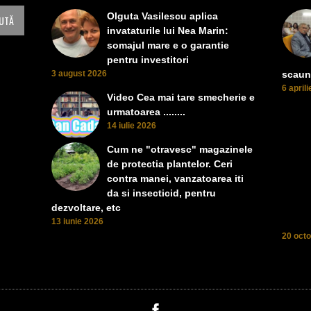
Olguta Vasilescu aplica
invataturile lui Nea Marin:
somajul mare e o garantie
pentru investitori
3 august 2026
scaun
6 april
Video Cea mai tare smecherie e
urmatoarea ........
14 iulie 2026
Cum ne "otravesc" magazinele
de protectia plantelor. Ceri
contra manei, vanzatoarea iti
da si insecticid, pentru
dezvoltare, etc
13 iunie 2026
20 oct