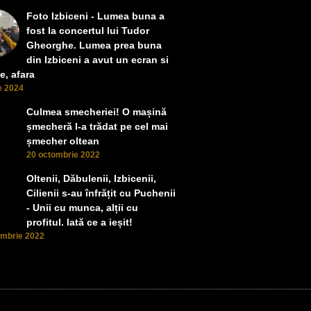
Foto Izbiceni - Lumea buna a
fost la concertul lui Tudor
Gheorghe. Lumea prea buna
din Izbiceni a avut un ecran si
e, afara
ie 2024
Culmea smecheriei! O mașină
șmecheră l-a trădat pe cel mai
șmecher oltean
20 octombrie 2022
Oltenii, Dăbulenii, Izbicenii,
Cilienii s-au înfrățit cu Puchenii
- Unii cu munca, alții cu
profitul. Iată ce a ieșit!
ombrie 2022