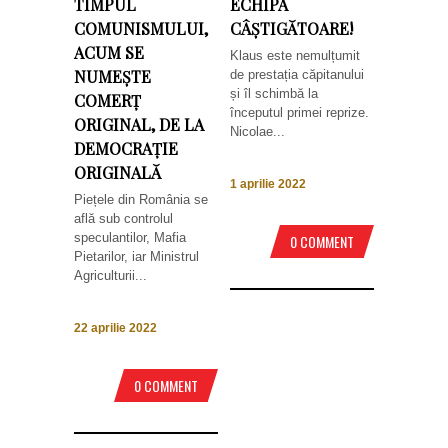
TIMPUL
ECHIPA
COMUNISMULUI,
CÂȘTIGĂTOARE!
ACUM SE
Klaus este nemulțumit
NUMEȘTE
de prestația căpitanului
și îl schimbă la
COMERȚ
începutul primei reprize.
ORIGINAL, DE LA
Nicolae...
DEMOCRAȚIE
ORIGINALĂ
1 aprilie 2022
Piețele din România se
află sub controlul
speculantilor, Mafia
0 COMMENT
Pietarilor, iar Ministrul
Agriculturii...
22 aprilie 2022
0 COMMENT