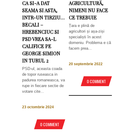
CA SI-A DAT
AGRICULTURĂ,
SEAMA SI ASTA,
NIMENI NU FACE
INTR-UN TIRZIU…
CE TREBUIE
BECALI –
Țara e plină de
HREBENCIUC SI
agricultori și așa-ziși
specialiști în acest
PSD VREA SA-L
domeniu. Problema e că
CALIFICE PE
facem prea...
GEORGE SIMION
IN TURUL 2
20 septembrie 2022
PSD-ul, aceasta coada
de topor ruseasca in
padurea romaneasca, va
0 COMMENT
rupe in fiecare sectie de
votare cite...
23 octombrie 2024
0 COMMENT