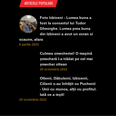
ARTICOLE POPULARE
Foto Izbiceni - Lumea buna a
fost la concertul lui Tudor
Gheorghe. Lumea prea buna
din Izbiceni a avut un ecran si
scaune, afara
6 aprilie 2024
Culmea smecheriei! O mașină
șmecheră l-a trădat pe cel mai
șmecher oltean
20 octombrie 2022
Oltenii, Dăbulenii, Izbicenii,
Cilienii s-au înfrățit cu Puchenii
- Unii cu munca, alții cu profitul.
Iată ce a ieșit!
20 octombrie 2022