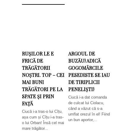
RUȘILOR LE E
ARGOUL DE
FRICĂ DE
BUZĂU! ADICĂ
TRĂGĂTORII
GOGOMÂRCILE
NOȘTRI. TOP – CEI
PESEDISTE SE IAU
MAI BUNI
DE TIRIPLICII
TRĂGĂTORI PE LA
PENELIȘTI!
SPATE ȘI PRIN
Ciucă i-a dat comanda
FAȚĂ
de culcat lui Ciolacu,
când a văzut că s-a
Ciucă i-a tras-o lui Cîțu,
umflat orezul în el! Fiind
așa cum și Cîțu i-a tras-
un bun aportor,...
o lui Orban! Însă cel mai
mare trăgător...