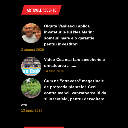
ARTICOLE RECENTE
Olguta Vasilescu aplica
invataturile lui Nea Marin:
somajul mare e o garantie
pentru investitori
3 august 2026
Video Cea mai tare smecherie e
urmatoarea ........
14 iulie 2026
Cum ne "otravesc" magazinele
de protectia plantelor. Ceri
contra manei, vanzatoarea iti da
si insecticid, pentru dezvoltare,
etc
13 iunie 2026