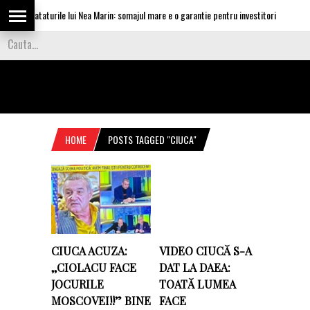
ca invataturile lui Nea Marin: somajul mare e o garantie pentru investitori
V
HOME
POSTS TAGGED "CIUCA"
CIUCA ACUZA:
VIDEO CIUCĂ S-A
,,CIOLACU FACE
DAT LA DAEA:
JOCURILE
TOATĂ LUMEA
MOSCOVEI!!” BINE
FACE