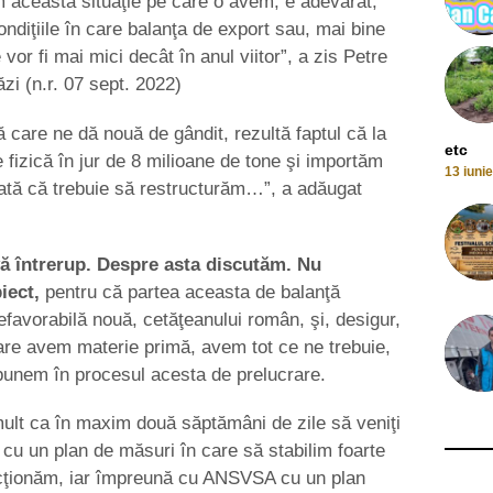
 această situaţie pe care o avem, e adevărat,
condiţiile în care balanţa de export sau, mai bine
 vor fi mai mici decât în anul viitor”, a zis Petre
zi (n.r. 07 sept. 2022)
fră care ne dă nouă de gândit, rezultă faptul că la
etc
 fizică în jur de 8 milioane de tone şi importăm
13 iuni
 Iată că trebuie să restructurăm…”, a adăugat
vă întrerup. Despre asta discutăm. Nu
iect,
pentru că partea aceasta de balanţă
favorabilă nouă, cetăţeanului român, şi, desigur,
 care avem materie primă, avem tot ce ne trebuie,
punem în procesul acesta de prelucrare.
mult ca în maxim două săptămâni de zile să veniţi
cu un plan de măsuri în care să stabilim foarte
ă acţionăm, iar împreună cu ANSVSA cu un plan