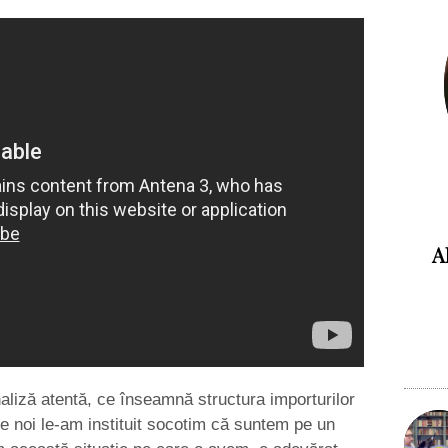
A
naliză atentă, ce înseamnă structura importurilor
 noi le-am instituit socotim că suntem pe un