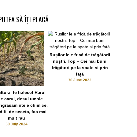
PUTEA SĂ ÎȚI PLACĂ
Rușilor le e frică de trăgătorii
Argoul d
noștri. Top – Cei mai buni
gogomârcile
trăgători pe la spate și prin
de tirip
față
21
30 June 2022
ltura, te halesc! Rarul
e carul, desul umple
Ingrasamintele chimice,
ditii de seceta, fac mai
mult rau
30 July 2024