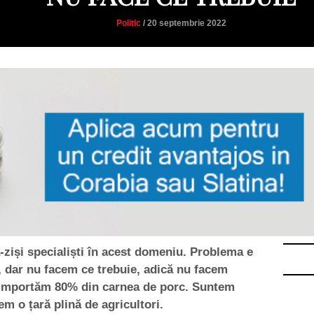
Politic
/ 20 septembrie 2022
a-ziși specialiști în acest domeniu. Problema e
, dar nu facem ce trebuie, adică nu facem
 importăm 80% din carnea de porc. Suntem
em o țară plină de agricultori.