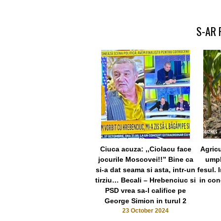
S-AR 
Ciuca acuza: ,,Ciolacu face
Agricu
jocurile Moscovei!!” Bine ca
umpl
si-a dat seama si asta, intr-un
fesul. 
tirziu… Becali – Hrebenciuc si
in con
PSD vrea sa-l califice pe
George Simion in turul 2
23 October 2024