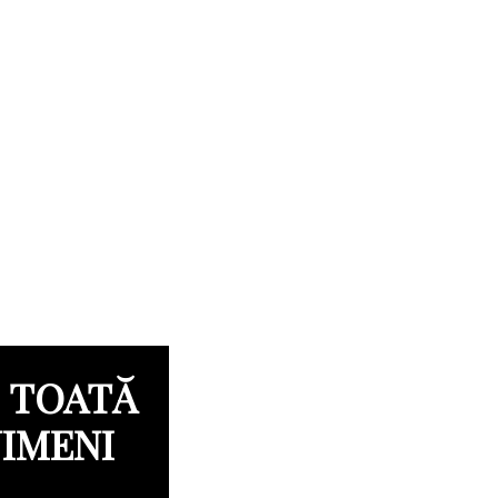
: TOATĂ
NIMENI