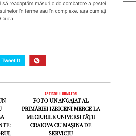
al să readaptăm măsurile de combatere a pestei
i suinelor în ferme sau în complexe, aşa cum aţi
 Ciucă.
Tweet It
ARTICOLUL URMATOR
UN
FOTO UN ANGAJAT AL
U
PRIMĂRIEI IZBICENI MERGE LA
LA
MECIURILE UNIVERSITĂȚII
NTE:
CRAIOVA CU MAȘINA DE
ORUL
SERVICIU