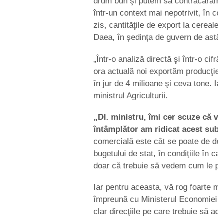
drum bun şi putem să contracarăm
într-un context mai nepotrivit, în 
zis, cantităţile de export la cereale
Daea, în ședința de guvern de astă
„Într-o analiză directă şi într-o ci
ora actuală noi exportăm producţie
în jur de 4 milioane şi ceva tone.
ministrul Agriculturii.
„Dl. ministru, îmi cer scuze că 
întâmplător am ridicat acest sub
comercială este cât se poate de de
bugetului de stat, în condiţiile în
doar că trebuie să vedem cum le 
Iar pentru aceasta, vă rog foarte 
împreună cu Ministerul Economiei 
clar direcţiile pe care trebuie s