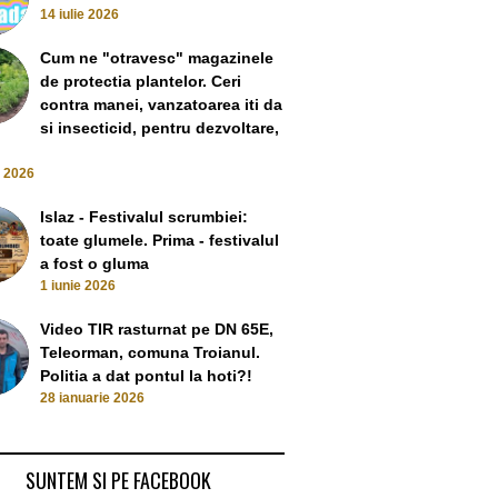
14 iulie 2026
Cum ne "otravesc" magazinele
de protectia plantelor. Ceri
contra manei, vanzatoarea iti da
si insecticid, pentru dezvoltare,
e 2026
Islaz - Festivalul scrumbiei:
toate glumele. Prima - festivalul
a fost o gluma
1 iunie 2026
Video TIR rasturnat pe DN 65E,
Teleorman, comuna Troianul.
Politia a dat pontul la hoti?!
28 ianuarie 2026
SUNTEM SI PE FACEBOOK