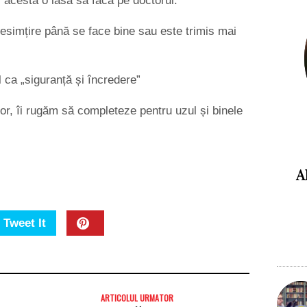
, acesta o lasă să facă pe doctorul.
nesimțire până se face bine sau este trimis mai
l ca „siguranță și încredere”
elor, îi rugăm să completeze pentru uzul și binele
A
Tweet It
ARTICOLUL URMATOR