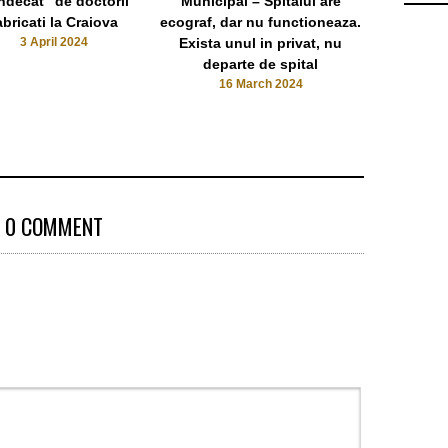
ndecat” de doctorii
Municipal – Spitalul are
abricati la Craiova
ecograf, dar nu functioneaza.
3 April 2024
Exista unul in privat, nu
departe de spital
16 March 2024
0 COMMENT