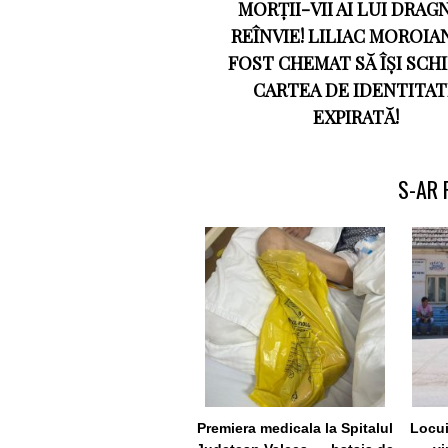
MORȚII-VII AI LUI DRAG
REÎNVIE! LILIAC MOROIA
FOST CHEMAT SĂ ÎȘI SCH
CARTEA DE IDENTITAT
EXPIRATĂ!
S-AR 
Premiera medicala la Spitalul
Locui