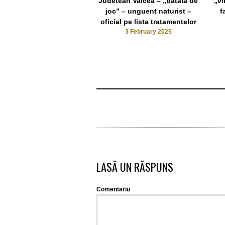
Judetean Valcea – „bataia de
„vi
joc” – unguent naturist –
f
oficial pe lista tratamentelor
3 February 2025
LASĂ UN RĂSPUNS
Comentariu