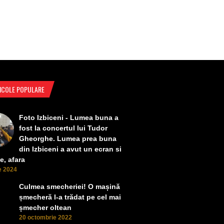
ICOLE POPULARE
Foto Izbiceni - Lumea buna a
fost la concertul lui Tudor
Gheorghe. Lumea prea buna
din Izbiceni a avut un ecran si
e, afara
ie 2024
Culmea smecheriei! O mașină
șmecheră l-a trădat pe cel mai
șmecher oltean
20 octombrie 2022