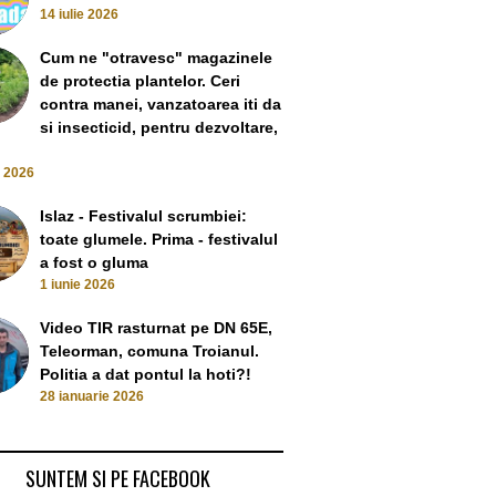
14 iulie 2026
Cum ne "otravesc" magazinele
de protectia plantelor. Ceri
contra manei, vanzatoarea iti da
si insecticid, pentru dezvoltare,
e 2026
Islaz - Festivalul scrumbiei:
toate glumele. Prima - festivalul
a fost o gluma
1 iunie 2026
Video TIR rasturnat pe DN 65E,
 sănătății și
Un bebe de 1 an
Teleorman, comuna Troianul.
iei: Spitalul e pe
Se sparge buba la un spital
urgențe pentru
Politia a dat pontul la hoti?!
ie intensivă
de provincie: Statistici
vrea să de
28 ianuarie 2026
ptember 2022
haotice, sporuri date
7 August
preferenţial şi bolnavi
inventaţi
SUNTEM SI PE FACEBOOK
24 August 2022