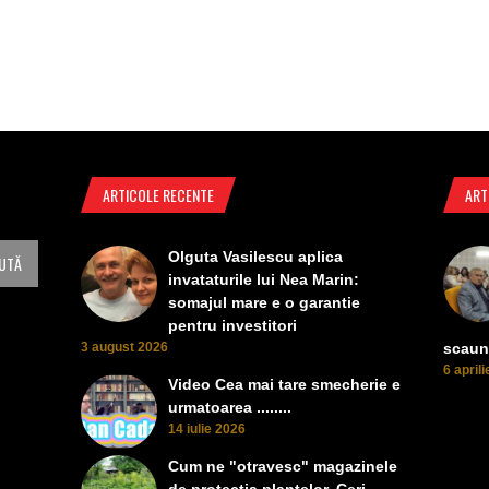
ARTICOLE RECENTE
ART
Olguta Vasilescu aplica
invataturile lui Nea Marin:
somajul mare e o garantie
pentru investitori
3 august 2026
scaun
6 april
Video Cea mai tare smecherie e
urmatoarea ........
14 iulie 2026
Cum ne "otravesc" magazinele