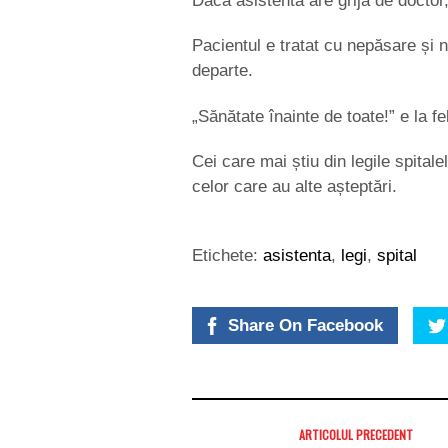
Dacă asistenta are grijă de doctor
Pacientul e tratat cu nepăsare și 
departe.
„Sănătate înainte de toate!” e la fe
Cei care mai știu din legile spital
celor care au alte așteptări.
Etichete:
asistenta
,
legi
,
spital
Share On Facebook
ARTICOLUL PRECEDENT