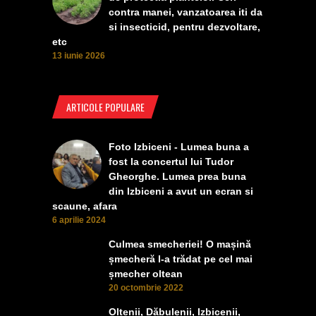
contra manei, vanzatoarea iti da
si insecticid, pentru dezvoltare,
etc
13 iunie 2026
ARTICOLE POPULARE
Foto Izbiceni - Lumea buna a
fost la concertul lui Tudor
Gheorghe. Lumea prea buna
din Izbiceni a avut un ecran si
scaune, afara
6 aprilie 2024
Culmea smecheriei! O mașină
șmecheră l-a trădat pe cel mai
șmecher oltean
20 octombrie 2022
Oltenii, Dăbulenii, Izbicenii,