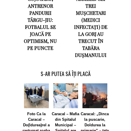
ANTRENOR
TREI
PANDURII
MUȘCHETARI
TÂRGU-JIU:
(MEDICI
FOTBALUL SE
INFECTAȚI) DE
JOACĂ PE
LA GORJ AU
OPTIMISM, NU
TRECUT ÎN
PE PUNCTE
TABĂRA
DUȘMANULUI
S-AR PUTEA SĂ ÎȚI PLACĂ
Foto Ca la
Caracal – Mafia
Caracal: „Dinca
Normalitate
Caracal –
din Spitalul
la puscarie,
Caracal 
Do(ldurea)rel a
Municipal –
Doldurea la
P(artidul
rasturnat roaba
Spitalul are
primarie” – tata
S(tanesc