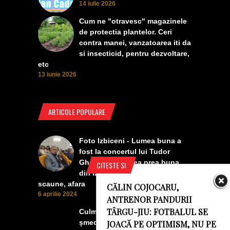
14 iulie 2026
Cum ne "otravesc" magazinele
de protectia plantelor. Ceri
contra manei, vanzatoarea iti da
si insecticid, pentru dezvoltare,
etc
13 iunie 2026
ARTICOLE POPULARE
Foto Izbiceni - Lumea buna a
fost la concertul lui Tudor
Gheorghe. Lumea prea buna
CITESTE SI
din Izbiceni a avut un ecran si
scaune, afara
CĂLIN COJOCARU,
6 aprilie 2024
ANTRENOR PANDURII
TÂRGU-JIU: FOTBALUL SE
Culmea smecheriei! O mașină
șmecheră l-a trădat pe cel mai
JOACĂ PE OPTIMISM, NU PE