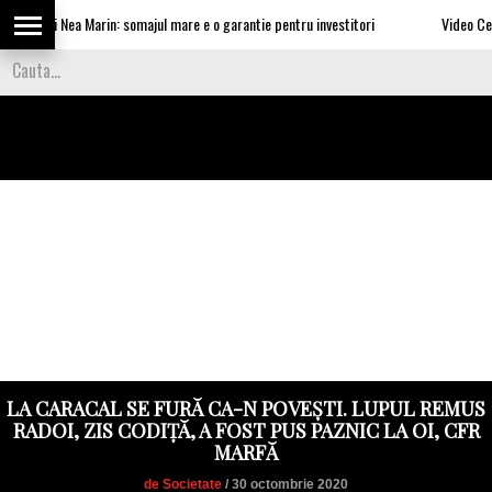
le lui Nea Marin: somajul mare e o garantie pentru investitori
Video Cea mai 
LA CARACAL SE FURĂ CA-N POVEȘTI. LUPUL REMUS
RADOI, ZIS CODIȚĂ, A FOST PUS PAZNIC LA OI, CFR
MARFĂ
de Societate
/ 30 octombrie 2020