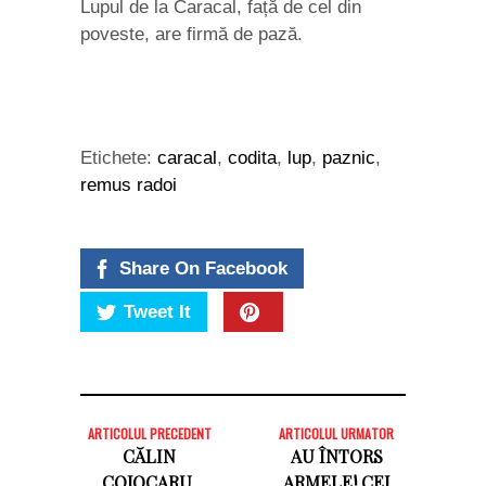
Lupul de la Caracal, față de cel din
poveste, are firmă de pază.
Etichete:
caracal
,
codita
,
lup
,
paznic
,
remus radoi
Share On Facebook
Tweet It
ARTICOLUL PRECEDENT
ARTICOLUL URMATOR
CĂLIN
AU ÎNTORS
COJOCARU,
ARMELE! CEI