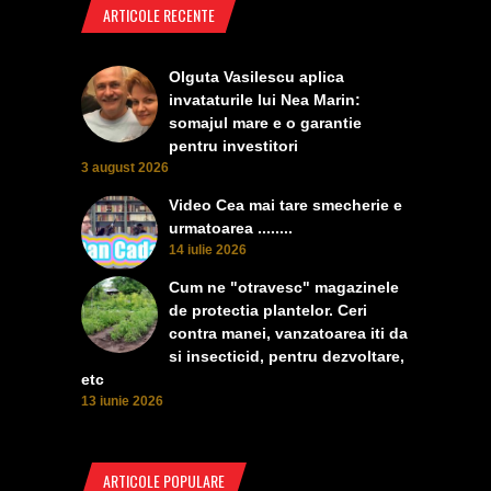
ARTICOLE RECENTE
Olguta Vasilescu aplica
invataturile lui Nea Marin:
somajul mare e o garantie
pentru investitori
3 august 2026
Video Cea mai tare smecherie e
urmatoarea ........
14 iulie 2026
Cum ne "otravesc" magazinele
de protectia plantelor. Ceri
contra manei, vanzatoarea iti da
si insecticid, pentru dezvoltare,
etc
13 iunie 2026
ARTICOLE POPULARE