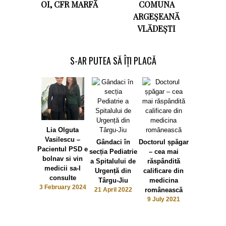
OI, CFR MARFĂ
COMUNA
ARGEȘEANĂ
VLĂDEŞTI
S-AR PUTEA SĂ ÎȚI PLACĂ
Lia Olguta
Vasilescu –
Gândaci în
Doctorul șpăgar
Pacientul PSD e
secția Pediatrie
– cea mai
bolnav si vin
a Spitalului de
răspândită
medicii sa-l
Urgență din
calificare din
consulte
Târgu-Jiu
medicina
Marcel
3 February 2024
21 April 2022
românească
Romanes
9 July 2021
(primar Tâ
Jiu): Const
Brâncuși