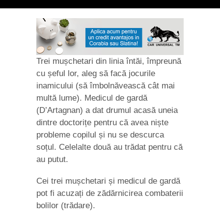
Trei mușchetari din linia întăi, împreună
cu șeful lor, aleg să facă jocurile
inamicului (să îmbolnăvească cât mai
multă lume). Medicul de gardă
(D’Artagnan) a dat drumul acasă uneia
dintre doctorițe pentru că avea niște
probleme copilul și nu se descurca
soțul. Celelalte două au trădat pentru că
au putut.
Cei trei mușchetari și medicul de gardă
pot fi acuzați de zădărnicirea combaterii
bolilor (trădare).