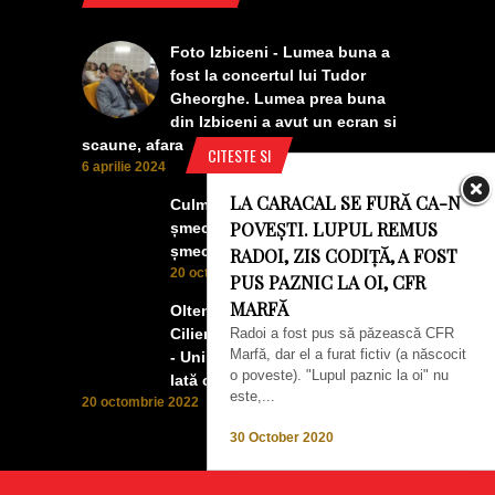
Foto Izbiceni - Lumea buna a
fost la concertul lui Tudor
Gheorghe. Lumea prea buna
din Izbiceni a avut un ecran si
scaune, afara
CITESTE SI
6 aprilie 2024
LA CARACAL SE FURĂ CA-N
Culmea smecheriei! O mașină
POVEȘTI. LUPUL REMUS
șmecheră l-a trădat pe cel mai
șmecher oltean
RADOI, ZIS CODIȚĂ, A FOST
20 octombrie 2022
PUS PAZNIC LA OI, CFR
MARFĂ
Oltenii, Dăbulenii, Izbicenii,
Cilienii s-au înfrățit cu Puchenii
Radoi a fost pus să păzească CFR
Marfă, dar el a furat fictiv (a născocit
- Unii cu munca, alții cu profitul.
o poveste). "Lupul paznic la oi" nu
Iată ce a ieșit!
este,...
20 octombrie 2022
30 October 2020