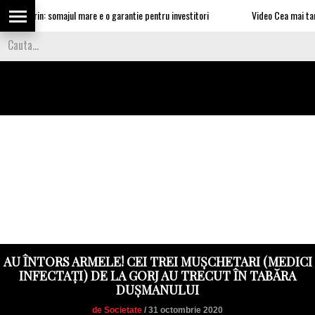
ea Marin: somajul mare e o garantie pentru investitori
Video Cea mai tare smec
AU ÎNTORS ARMELE! CEI TREI MUȘCHETARI (MEDICI
INFECTAȚI) DE LA GORJ AU TRECUT ÎN TABĂRA
DUȘMANULUI
de Societate
/ 31 octombrie 2020