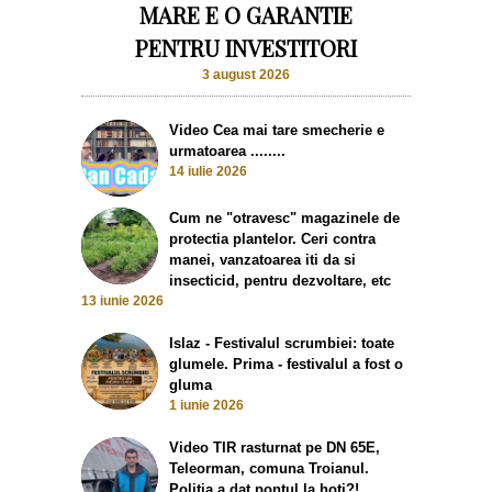
MARE E O GARANTIE
PENTRU INVESTITORI
3 august 2026
Video Cea mai tare smecherie e
urmatoarea ........
14 iulie 2026
Cum ne "otravesc" magazinele de
protectia plantelor. Ceri contra
manei, vanzatoarea iti da si
insecticid, pentru dezvoltare, etc
13 iunie 2026
Islaz - Festivalul scrumbiei: toate
glumele. Prima - festivalul a fost o
gluma
1 iunie 2026
Video TIR rasturnat pe DN 65E,
Teleorman, comuna Troianul.
Politia a dat pontul la hoti?!