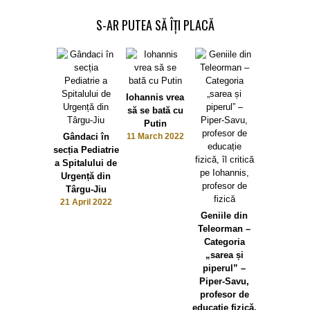
S-AR PUTEA SĂ ÎȚI PLACĂ
Iohannis vrea
să se bată cu
Putin
Gândaci în
11 March 2022
secția Pediatrie
a Spitalului de
Urgență din
Târgu-Jiu
21 April 2022
Ce a înțel
Geniile din
Paul Stăne
Teleorman –
din „Româ
Categoria
Educată”
„sarea și
Iohanni
piperul” –
ambalea
Piper-Savu,
albumul f
profesor de
pentru c
educație fizică,
educația t