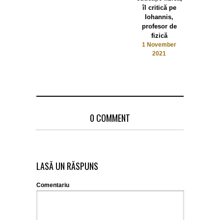
îl critică pe
prin stom
Iohannis,
19 July 20
profesor de
fizică
1 November
2021
0 COMMENT
LASĂ UN RĂSPUNS
Comentariu