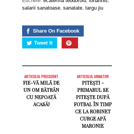
Etichete:
ecaterina teodoroiu
,
iohannis
,
salarii sanatoase
,
sanatate
,
targu jiu
Share On Facebook
Tweet It
ARTICOLUL PRECEDENT
ARTICOLUL URMATOR
FIE-VĂ MILĂ DE
PITEȘTI -
UN OM BĂTRÂN
PRIMARUL SE
CU NEPOATĂ
PITEȘTE DUPĂ
ACASĂ!
FOTBAL ÎN TIMP
CE LA ROBINET
CURGE APĂ
MARONIE