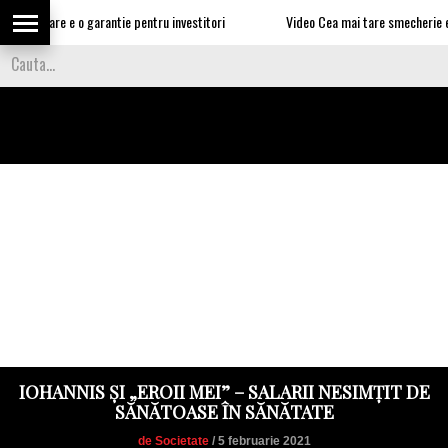
jul mare e o garantie pentru investitori
Video Cea mai tare smecherie e urmat
IOHANNIS ȘI „EROII MEI” – SALARII NESIMȚIT DE
SĂNĂTOASE ÎN SĂNĂTATE
de Societate
/ 5 februarie 2021