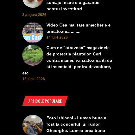
somajul mare e o garantie
pentru investitori
3 august 2026
Video Cea mai tare smecherie e
urmatoarea ........
14 iulie 2026
Cum ne "otravesc" magazinele
de protectia plantelor. Ceri
contra manei, vanzatoarea iti da
si insecticid, pentru dezvoltare,
etc
13 iunie 2026
ARTICOLE POPULARE
Foto Izbiceni - Lumea buna a
fost la concertul lui Tudor
Gheorghe. Lumea prea buna