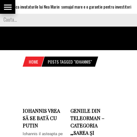
u aplica invataturile lui Nea Marin: somajul mare e o garantie pentru investitori
HOME
POSTS TAGGED "IOHANNIS"
IOHANNIS VREA
GENIILE DIN
SĂ SE BATĂ CU
TELEORMAN –
PUTIN
CATEGORIA
„SAREA ȘI
Iohannis il asteapta pe