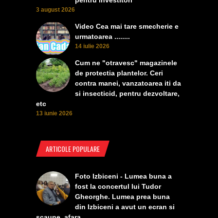
pentru investitori
3 august 2026
Video Cea mai tare smecherie e
urmatoarea ........
14 iulie 2026
Cum ne "otravesc" magazinele
de protectia plantelor. Ceri
contra manei, vanzatoarea iti da
si insecticid, pentru dezvoltare,
etc
13 iunie 2026
ARTICOLE POPULARE
Foto Izbiceni - Lumea buna a
fost la concertul lui Tudor
Gheorghe. Lumea prea buna
din Izbiceni a avut un ecran si
scaune, afara