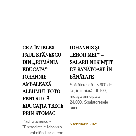
CE A ÎNȚELES
IOHANNIS ȘI
PAUL STĂNESCU
„EROII MEI” –
DIN „ROMÂNIA
SALARII NESIMȚIT
EDUCATĂ” –
DE SĂNĂTOASE ÎN
IOHANNIS
SĂNĂTATE
AMBALEAZĂ
Spălătoreasă - 5.600 de
ALBUMUL FOTO
lei, infirmieră - 8.100,
moașă principală -
PENTRU CĂ
24.000. Spalatoresele
EDUCAȚIA TRECE
sunt...
PRIN STOMAC
Paul Stanescu -
5 februarie 2021
"Presedintele Iohannis
.....ambalând iar eterna