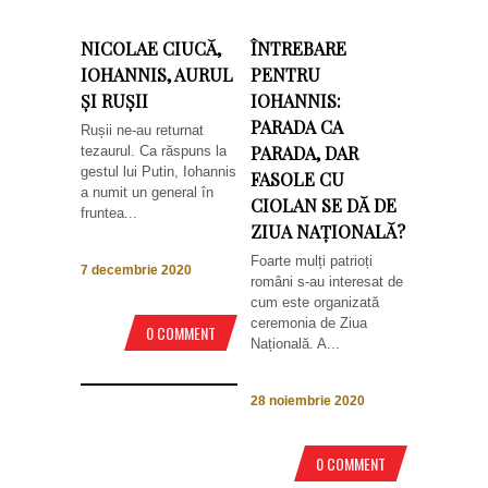
NICOLAE CIUCĂ,
ÎNTREBARE
IOHANNIS, AURUL
PENTRU
ȘI RUȘII
IOHANNIS:
PARADA CA
Rușii ne-au returnat
PARADA, DAR
tezaurul. Ca răspuns la
gestul lui Putin, Iohannis
FASOLE CU
a numit un general în
CIOLAN SE DĂ DE
fruntea...
ZIUA NAȚIONALĂ?
Foarte mulți patrioți
7 decembrie 2020
români s-au interesat de
cum este organizată
ceremonia de Ziua
0 COMMENT
Națională. A...
28 noiembrie 2020
0 COMMENT