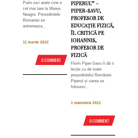
PIPERUL” –
Putin sa-i arate cine e
cel mai tare la Marea
PIPER-SAVU,
Neagra. Presedintele
PROFESOR DE
Romaniei se
EDUCAȚIE FIZICĂ,
antreneaza...
ÎL CRITICĂ PE
IOHANNIS,
11 martie 2022
PROFESOR DE
FIZICĂ
0 COMMENT
Florin Piper-Savu îi dă o
lecție cu de toate
președintelui României.
Piperul și sarea se
folosesc...
1 noiembrie 2021
0 COMMENT