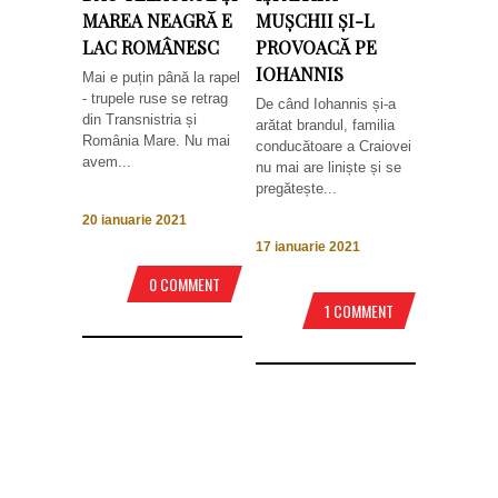
MAREA NEAGRĂ E
MUȘCHII ȘI-L
LAC ROMÂNESC
PROVOACĂ PE
IOHANNIS
Mai e puțin până la rapel
- trupele ruse se retrag
De când Iohannis și-a
din Transnistria și
arătat brandul, familia
România Mare. Nu mai
conducătoare a Craiovei
avem...
nu mai are liniște și se
pregătește...
20 ianuarie 2021
17 ianuarie 2021
0 COMMENT
1 COMMENT