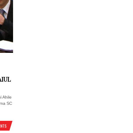
AIUL
i Ahile
irma SC
ENTS