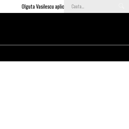
Olguta Vasilescu aplica invataturile lui Nea Marin: somajul