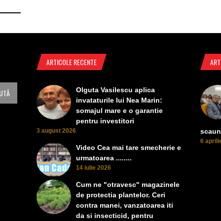
ARTICOLE RECENTE
ART
Olguta Vasilescu aplica
invataturile lui Nea Marin:
somajul mare e o garantie
pentru investitori
3 august 2026
scaun
6 april
Video Cea mai tare smecherie e
urmatoarea ........
14 iulie 2026
Cum ne "otravesc" magazinele
de protectia plantelor. Ceri
contra manei, vanzatoarea iti
da si insecticid, pentru