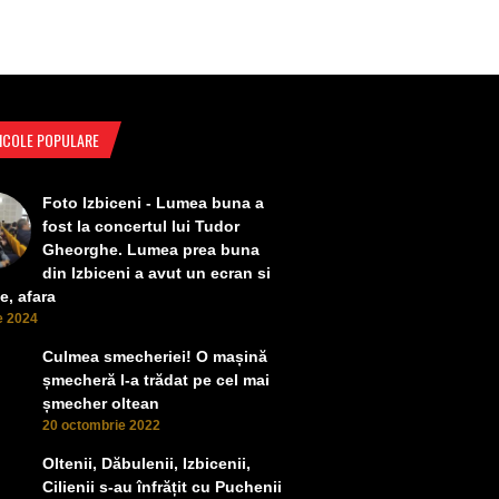
ICOLE POPULARE
Foto Izbiceni - Lumea buna a
fost la concertul lui Tudor
Gheorghe. Lumea prea buna
din Izbiceni a avut un ecran si
e, afara
ie 2024
Culmea smecheriei! O mașină
șmecheră l-a trădat pe cel mai
șmecher oltean
20 octombrie 2022
Oltenii, Dăbulenii, Izbicenii,
Cilienii s-au înfrățit cu Puchenii