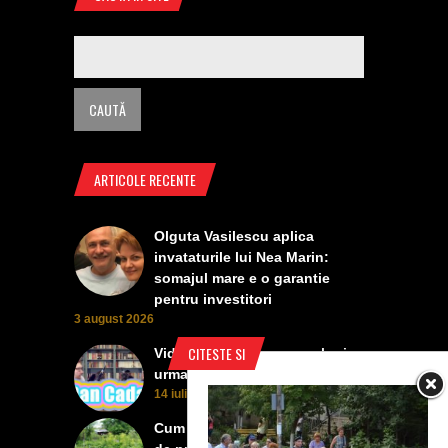
ARTICOLE RECENTE
Olguta Vasilescu aplica
invataturile lui Nea Marin:
somajul mare e o garantie
pentru investitori
3 august 2026
CITESTE SI
Video Cea mai tare smecherie e
urmatoarea ........
14 iulie 2026
Cum ne "otravesc" magazinele