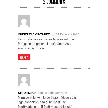
2 COMMENTS
GREIERELE CINTARET
on 22 February 2025
Da cu pila pe calcii și se face neted, dar
întîi gonește greierii din crăpături! Așa e
ecologist și frumos
REPLY
STRUTINSCHI
on 25 February 2025
Mirmidonii lui Achile se îngrămădeau sa îi
lege sandalele, așa și belinasii, se
îngrămădesc sa îi facă mustață lui șefu…