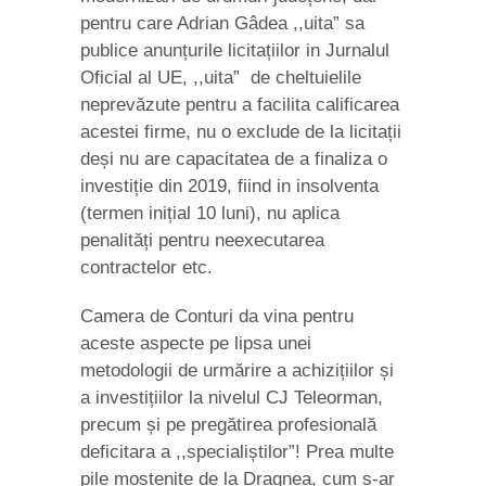
pentru care Adrian Gâdea ,,uita” sa
publice anunțurile licitațiilor in Jurnalul
Oficial al UE, ,,uita” de cheltuielile
neprevăzute pentru a facilita calificarea
acestei firme, nu o exclude de la licitații
deși nu are capacitatea de a finaliza o
investiție din 2019, fiind in insolventa
(termen inițial 10 luni), nu aplica
penalități pentru neexecutarea
contractelor etc.
Camera de Conturi da vina pentru
aceste aspecte pe lipsa unei
metodologii de urmărire a achizițiilor și
a investițiilor la nivelul CJ Teleorman,
precum și pe pregătirea profesională
deficitara a ,,specialiștilor”! Prea multe
pile moștenite de la Dragnea, cum s-ar