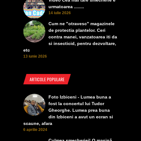
Video Cea mai tare smecherie e
urmatoarea ........
14 iulie 2026
Cum ne "otravesc" magazinele
de protectia plantelor. Ceri
contra manei, vanzatoarea iti da
si insecticid, pentru dezvoltare,
etc
13 iunie 2026
ARTICOLE POPULARE
Foto Izbiceni - Lumea buna a
fost la concertul lui Tudor
Gheorghe. Lumea prea buna
din Izbiceni a avut un ecran si
scaune, afara
6 aprilie 2024
Culmea smecheriei! O mașină