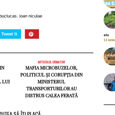
buclucas
,
ioan niculae
Tweet It
etc
13 iuni
ARTICOLUL URMATOR
IN
MAFIA MICROBUZELOR,
POLITICUL ȘI CORUPȚIA DIN
 LUI
MINISTERUL
TRANSPORTURILOR AU
DISTRUS CALEA FERATĂ
PUTEA SĂ ÎȚI PLACĂ