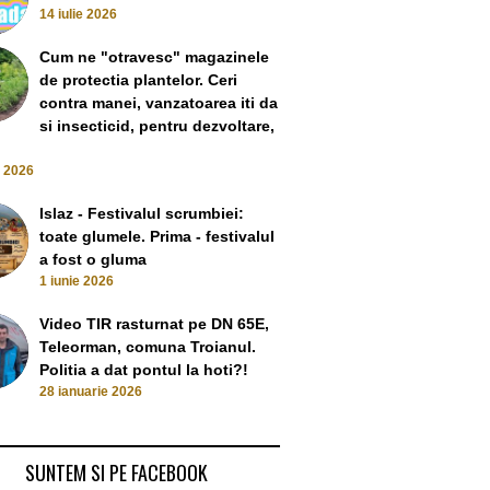
14 iulie 2026
Cum ne "otravesc" magazinele
de protectia plantelor. Ceri
contra manei, vanzatoarea iti da
si insecticid, pentru dezvoltare,
e 2026
Islaz - Festivalul scrumbiei:
toate glumele. Prima - festivalul
a fost o gluma
1 iunie 2026
Video TIR rasturnat pe DN 65E,
Teleorman, comuna Troianul.
Politia a dat pontul la hoti?!
28 ianuarie 2026
SUNTEM SI PE FACEBOOK