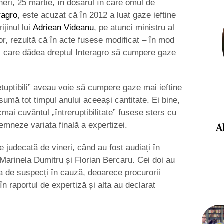
neri, 25 martie, în dosarul în care omul de
ragro
, este acuzat că în 2012 a luat gaze ieftine
ijinul lui
Adriean Videanu
, pe atunci ministru al
or, rezultă că în acte fusese modificat – în mod
c care dădea dreptul Interagro să cumpere gaze
etuptibili” aveau voie să cumpere gaze mai ieftine
mă tot timpul anului aceeași cantitate. Ei bine,
cmai cuvântul „întreruptibilitate” fusese șters cu
A
 semneze variata finală a expertizei.
e judecată de vineri, când au fost audiați în
, Marinela Dumitru și Florian Bercaru. Cei doi au
ea de suspecți în cauză, deoarece procurorii
n raportul de expertiză și alta au declarat