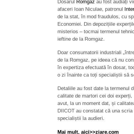
Dosarul
Romgaz
au fost audiați vi
afaceri Ioan Niculae, patronul
Inte
de la stat, în mod fraudulos, cu spr
Economiei. Din depozițiile experțil
misterios – tocmai termenul tehni
ieftine de la Romgaz.
Doar consumatorii industriali „într
de la Romgaz, pe ideea că nu consu
în expertiza efectuată în dosar, to
o zi înainte ca toți specialiștii să
Detaliile au fost date la termenul d
calitate de martori cei doi experți
avut, la un moment dat, și calitat
DIICOT au constatat că una scria î
specialiștii la audieri.
Mai mult, aici>>ziare.com