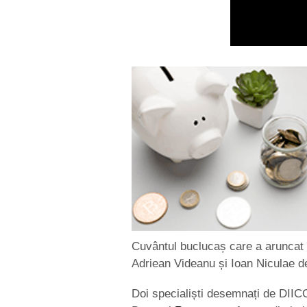
Cuvântul buclucaș care a aruncat 
Adriean Videanu și Ioan Niculae d
Doi specialiști desemnați de DIICO