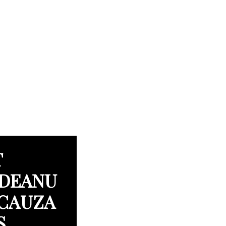
T
IDEANU
 CAUZA
Ș