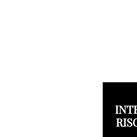
INT
RIS