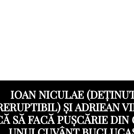
IOAN NICULAE (DEȚINU
RERUPTIBIL) ȘI ADRIEAN V
CĂ SĂ FACĂ PUȘCĂRIE DIN
UNUI CUVÂNT BUCLUCA