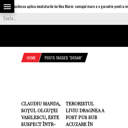
lguta Vasilescu aplica invataturile lui Nea Marin: somajul mare e o garantie pentru inves
HOME
POSTS TAGGED "DOSAR"
CLAUDIU MANDA,
TERORISTUL
SOȚUL OLGUȚEI
LIVIU DRAGNEA A
VASILESCU, ESTE
FOST PUS SUB
SUSPECT ÎNTR-
ACUZARE ÎN