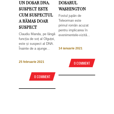
UN DOSAR DNA.
DOSARUL
SUSPECT ESTE
WASHINGTON
CUM SUSPECTUL
Fostul jupân de
A RĂMAS DOAR
Teleorman este
primul român acuzat
SUSPECT
pentru implicarea în
Claudiu Manda, pe lângă
evenimentele-vizită...
funcția de soț al Olguței,
este și suspect al DNA.
Înainte de a ajunge...
14 ianuarie 2021
25 februarie 2021
0 COMMENT
0 COMMENT