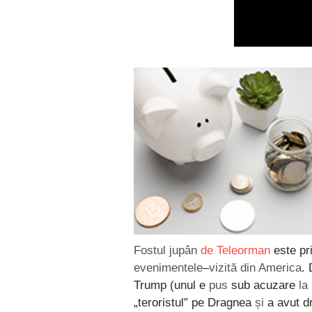
Fostul jupân
de Teleorman
este pr
evenimentele
–
vizită din America
.
Trump (unul e
pus
sub acuzare
la
„teroristul” pe Dragnea
și
a avut dr