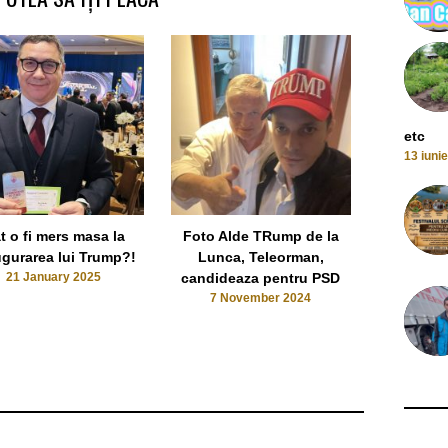
etc
13 iuni
t o fi mers masa la
Foto Alde TRump de la
Donald 
ugurarea lui Trump?!
Lunca, Teleorman,
Smecher
21 January 2025
candideaza pentru PSD
Teleorma
7 November 2024
a
7 No