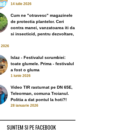
14 iulie 2026
Cum ne "otravesc" magazinele
de protectia plantelor. Ceri
contra manei, vanzatoarea iti da
Liviu Dragnea a fost violat în
Categoria „Teldr
si insecticid, pentru dezvoltare,
pușcărie. Interesant e că a
meu” – Oana L
început să-i placă
iubita 
e 2026
4 August 2022
25 July 
Islaz - Festivalul scrumbiei:
toate glumele. Prima - festivalul
cu TR-01-UMP.
a fost o gluma
 si tupeist de
1 iunie 2026
n cu figuri de
Video TIR rasturnat pe DN 65E,
merican
Teleorman, comuna Troianul.
vember 2024
Politia a dat pontul la hoti?!
28 ianuarie 2026
SUNTEM SI PE FACEBOOK