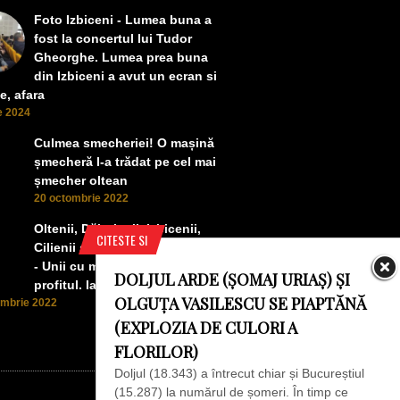
Foto Izbiceni - Lumea buna a
fost la concertul lui Tudor
Gheorghe. Lumea prea buna
din Izbiceni a avut un ecran si
e, afara
ie 2024
Culmea smecheriei! O mașină
șmecheră l-a trădat pe cel mai
șmecher oltean
20 octombrie 2022
Oltenii, Dăbulenii, Izbicenii,
CITESTE SI
Cilienii s-au înfrățit cu Puchenii
- Unii cu munca, alții cu
DOLJUL ARDE (ȘOMAJ URIAȘ) ȘI
profitul. Iată ce a ieșit!
OLGUȚA VASILESCU SE PIAPTĂNĂ
ombrie 2022
(EXPLOZIA DE CULORI A
FLORILOR)
Doljul (18.343) a întrecut chiar și Bucureștiul
(15.287) la numărul de șomeri. În timp ce