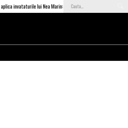
vataturile lui Nea Marin: somajul mare e o garantie pentru investito