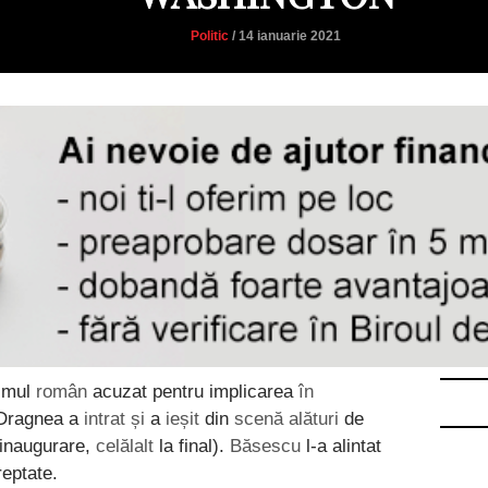
Politic
/ 14 ianuarie 2021
imul
român
acuzat pentru implicarea
în
 Dragnea a
intrat și
a
ieșit
din
scenă alături
de
inaugurare,
celălalt
la final).
Băsescu
l-a alintat
eptate.