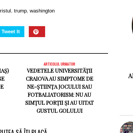
ristul
,
trump
,
washington
Tweet It
ARTICOLUL URMATOR
IAȘ)
VEDETELE UNIVERSITĂȚII
A
SE
CRAIOVA AU SIMPTOME DE
DE
NE-ȘTIINȚA JOCULUI SAU
FOTBALIATORISM: NU AU
SIMȚUL PORȚII ȘI AU UITAT
GUSTUL GOLULUI
PUTEA SĂ ÎȚI PLACĂ