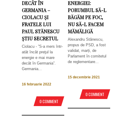
DECÂT ÎN
ENERGIEI:
GERMANIA –
PORUMBUL SĂ-L
CIOLACU ȘI
BĂGĂM PE FOC,
FRATELE LUI
NU SĂ-L FACEM
PAUL STĂNESCU
MĂMĂLIGĂ
ȘTIU SECRETUL
Alexandru Stănescu,
propus de PSD, a fost
Ciolacu - ”S-a mers într-
validat, marți, de
atât încât preţul la
Parlament în comitetul
energie e mai mare
de reglementare...
decât în Germania”.
Germania...
15 decembrie 2021
16 februarie 2022
0 COMMENT
0 COMMENT