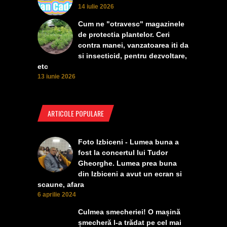
14 iulie 2026
Cum ne "otravesc" magazinele
de protectia plantelor. Ceri
contra manei, vanzatoarea iti da
si insecticid, pentru dezvoltare,
etc
13 iunie 2026
ARTICOLE POPULARE
Foto Izbiceni - Lumea buna a
fost la concertul lui Tudor
Gheorghe. Lumea prea buna
din Izbiceni a avut un ecran si
scaune, afara
6 aprilie 2024
Culmea smecheriei! O mașină
șmecheră l-a trădat pe cel mai