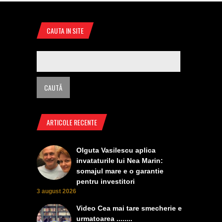
CAUTA IN SITE
ARTICOLE RECENTE
Olguta Vasilescu aplica
invataturile lui Nea Marin:
somajul mare e o garantie
pentru investitori
3 august 2026
Video Cea mai tare smecherie e
urmatoarea ........