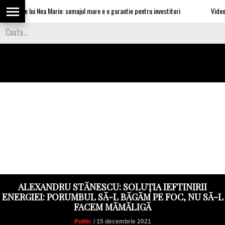
rile lui Nea Marin: somajul mare e o garantie pentru investitori
Video Cea ma
ALEXANDRU STĂNESCU: SOLUȚIA IEFTINIRII
ENERGIEI: PORUMBUL SĂ-L BĂGĂM PE FOC, NU SĂ-L
FACEM MĂMĂLIGĂ
Politic
/ 15 decembrie 2021