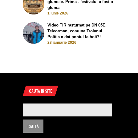
glumele. Prima - festivalul a fost o
gluma
1 iunie 2026
Video TIR rasturnat pe DN 65E,
Teleorman, comuna Troianul.
Politia a dat pontul la hoti?!
28 ianuarie 2026
CAUTA IN SITE