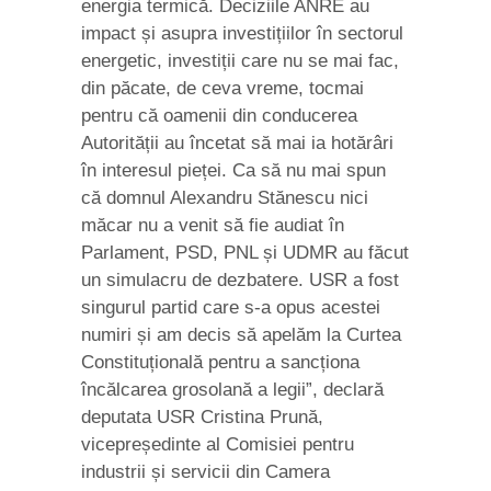
energia termică. Deciziile ANRE au
impact și asupra investițiilor în sectorul
energetic, investiții care nu se mai fac,
din păcate, de ceva vreme, tocmai
pentru că oamenii din conducerea
Autorității au încetat să mai ia hotărâri
în interesul pieței. Ca să nu mai spun
că domnul Alexandru Stănescu nici
măcar nu a venit să fie audiat în
Parlament, PSD, PNL și UDMR au făcut
un simulacru de dezbatere. USR a fost
singurul partid care s-a opus acestei
numiri și am decis să apelăm la Curtea
Constituțională pentru a sancționa
încălcarea grosolană a legii”, declară
deputata USR Cristina Prună,
vicepreședinte al Comisiei pentru
industrii și servicii din Camera