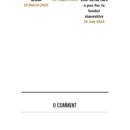
25 March 2025
a pus foc la
baza de fon
fundul
europen
stanestilor
28 June 2
18 July 2024
0 COMMENT