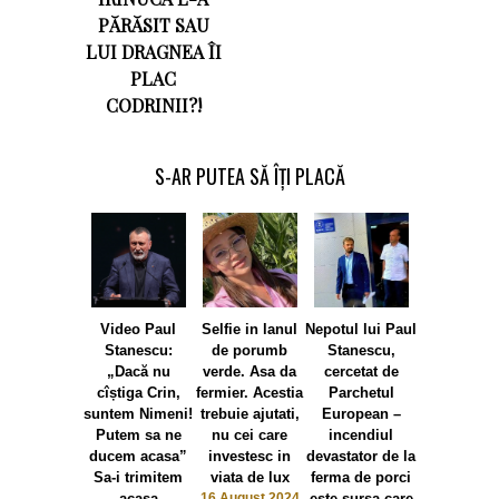
PĂRĂSIT SAU
LUI DRAGNEA ÎI
PLAC
CODRINII?!
S-AR PUTEA SĂ ÎȚI PLACĂ
Video Paul
Selfie in lanul
Nepotul lui Paul
Procurorii 
Stanescu:
de porumb
Stanescu,
Kovesi – P
„Dacă nu
verde. Asa da
cercetat de
porcina
cîștiga Crin,
fermier. Acestia
Parchetul
olteneasc
suntem Nimeni!
trebuie ajutati,
European –
Porcii –
Putem sa ne
nu cei care
incendiul
nepotilor l
ducem acasa”
investesc in
devastator de la
Paul Stane
Sa-i trimitem
viata de lux
ferma de porci
s-au imboln
acasa
16 August 2024
este sursa care
de la furaje