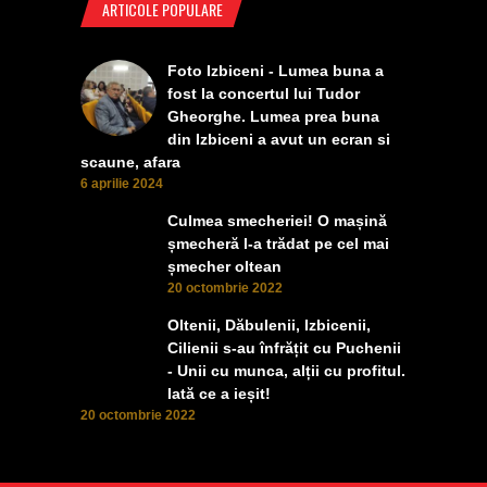
ARTICOLE POPULARE
Foto Izbiceni - Lumea buna a
fost la concertul lui Tudor
Gheorghe. Lumea prea buna
din Izbiceni a avut un ecran si
scaune, afara
6 aprilie 2024
Culmea smecheriei! O mașină
șmecheră l-a trădat pe cel mai
șmecher oltean
20 octombrie 2022
Oltenii, Dăbulenii, Izbicenii,
Cilienii s-au înfrățit cu Puchenii
- Unii cu munca, alții cu profitul.
Iată ce a ieșit!
20 octombrie 2022