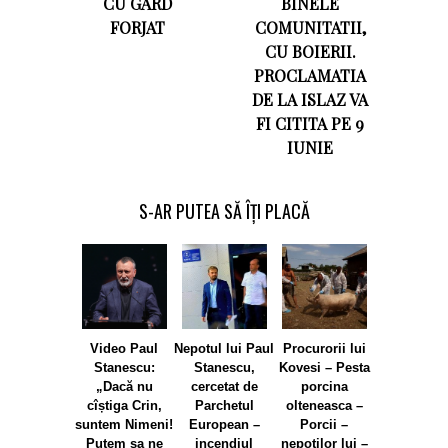
CU GARD
BINELE
FORJAT
COMUNITATII,
CU BOIERII.
PROCLAMATIA
DE LA ISLAZ VA
FI CITITA PE 9
IUNIE
S-AR PUTEA SĂ ÎȚI PLACĂ
Video Paul
Nepotul lui Paul
Procurorii lui
Ceva e put
Stanescu:
Stanescu,
Kovesi – Pesta
in Roman
„Dacă nu
cercetat de
porcina
(spaga
cîștiga Crin,
Parchetul
olteneasca –
importatoril
suntem Nimeni!
European –
Porcii –
Rosiile la p
Putem sa ne
incendiul
nepotilor lui –
sunt zece l