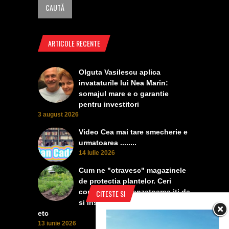
ARTICOLE RECENTE
Olguta Vasilescu aplica
invataturile lui Nea Marin:
somajul mare e o garantie
pentru investitori
3 august 2026
Video Cea mai tare smecherie e
urmatoarea ........
14 iulie 2026
Cum ne "otravesc" magazinele
de protectia plantelor. Ceri
contra manei, vanzatoarea iti da
CITESTE SI
si insecticid, pentru dezvoltare,
etc
13 iunie 2026