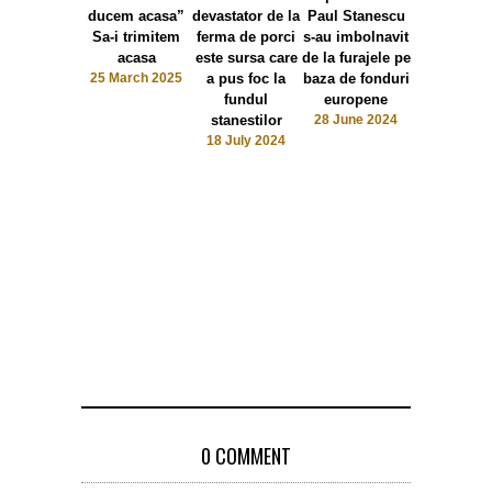
ducem acasa”
devastator de la
Paul Stanescu
agricultori
Sa-i trimitem
ferma de porci
s-au imbolnavit
arunca la g
acasa
este sursa care
de la furajele pe
17 June 2
25 March 2025
a pus foc la
baza de fonduri
fundul
europene
stanestilor
28 June 2024
18 July 2024
0 COMMENT