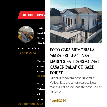
ARTICOLE POPULARE
Foto Izbiceni - Lumea buna a
fost la concertul lui Tudor
Gheorghe. Lumea prea buna
din Izbiceni a avut un ecran si
scaune, afara
FOTO CASA MEMORIALA
6 aprilie 2024
"AMZA PELLEA" - NEA
MARIN SI-A TRANSFORMAT
Culmea smecheriei! O mașină
șmecheră l-a trădat pe cel mai
CASA IN PALAT CU GARD
șmecher oltean
FORJAT
20 octombrie 2022
Oltenii ii renovara casa lui Amza
Pellea. Daca s-ar reintoarce, Nea
Oltenii, Dăbulenii, Izbicenii,
Marin nu si-ar recunoaste casa, nu ar
Cilienii s-au înfrățit cu Puchenii
nimeri-o....
- Unii cu munca, alții cu profitul.
Iată ce a ieșit!
4 April 2024
20 octombrie 2022