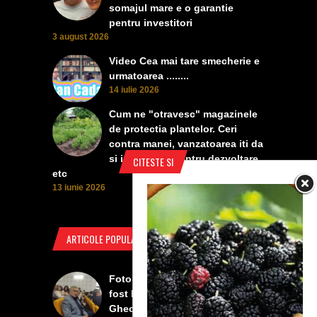
somajul mare e o garantie
pentru investitori
3 august 2026
Video Cea mai tare smecherie e
urmatoarea ........
14 iulie 2026
Cum ne "otravesc" magazinele
de protectia plantelor. Ceri
contra manei, vanzatoarea iti da
si insecticid, pentru dezvoltare,
CITESTE SI
etc
13 iunie 2026
ARTICOLE POPULARE
Foto Izbiceni - Lumea buna a
fost la concertul lui Tudor
Gheorghe. Lumea prea buna