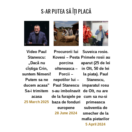
S-AR PUTEA SĂ ÎȚI PLACĂ
Video Paul
Procurorii lui
Suveica rosie.
Stanescu:
Kovesi – Pesta
Primele rosii au
„Dacă nu
porcina
aparut (25 de lei
cîștiga Crin,
olteneasca –
in Olt, 50 de lei
suntem Nimeni!
Porcii –
la piata). Paul
Putem sa ne
nepotilor lui –
Stanescu,
ducem acasa”
Paul Stanescu
imparatul rosu
Sa-i trimitem
s-au imbolnavit
de Olt, nu are
Vișina de
acasa
de la furajele pe
cum sa nu-si
coliva
25 March 2025
baza de fonduri
primeasca
agriculturi
europene
subventia de
Stăneștii 
28 June 2024
smecher de la
legi pent
mafia pietarilor
interesele 
5 April 2024
Micii
producăto