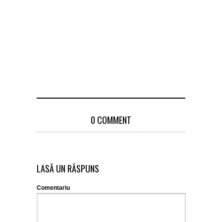
sunt lăsați
mâna
samsarilor 
Pucheni
2 Novemb
2022
0 COMMENT
LASĂ UN RĂSPUNS
Comentariu