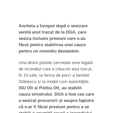
Ancheta a început după o sesizare
venită anul trecut de la DGA, care
sesiza inclusiv presiuni care s-au
făcut pentru stabilirea unei cauze
pentru un incendiu devastator.
Una dintre pistele cercetate este legată
de incendiul care a izbucnit anul trecut,
în 10 iulie, la ferma de porci a familiei
Stănescu și la modul cum autoritățile,
ISU Olt și Poliția Olt, au stabilit
cauza sinistrului. DGA a fost cea care
a sesizat procurorii și asupra faptului
că s-ar fi făcut presiuni pentru a se
stabili o anumită cauză a incendiului