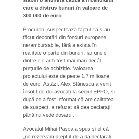
care a distrus bunuri în valoare de
300.000 de euro.
Procurorii suspectează faptul că s-au
făcut decontări din fonduri europene
nerambursabile, fără a exista în
realitate o parte din bunuri, iar unele
dintre ele ar fi fost mai mari decât
prețurile de achiziție. Valoarea
proiectului este de peste 1,7 milioane
de euro. Astăzi, Alex Stănescu a venit
însoțit de doi avocați la sediul EPPO, și
după ce a fost informat că are calitatea
de suspect, a refuzat să dea declarații
până nu vede dosarul.
Avocatul Mihai Pașca a spus și el că
„ne rezervăm dreptul de a da declarații