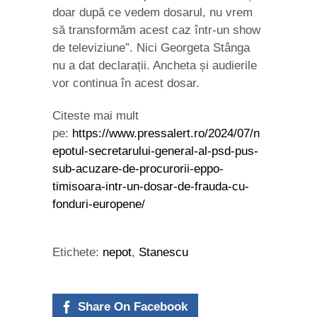
doar după ce vedem dosarul, nu vrem
să transformăm acest caz într-un show
de televiziune”. Nici Georgeta Stânga
nu a dat declarații. Ancheta și audierile
vor continua în acest dosar.
Citeste mai mult
pe:
https://www.pressalert.ro/2024/07/n
epotul-secretarului-general-al-psd-pus-
sub-acuzare-de-procurorii-eppo-
timisoara-intr-un-dosar-de-frauda-cu-
fonduri-europene/
Etichete:
nepot
,
Stanescu
Share On Facebook