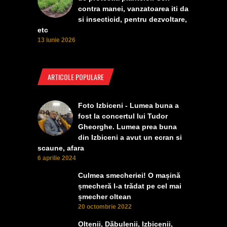
contra manei, vanzatoarea iti da
si insecticid, pentru dezvoltare,
etc
13 iunie 2026
ARTICOLE POPULARE
Foto Izbiceni - Lumea buna a
fost la concertul lui Tudor
Gheorghe. Lumea prea buna
din Izbiceni a avut un ecran si
scaune, afara
6 aprilie 2024
Culmea smecheriei! O mașină
șmecheră l-a trădat pe cel mai
șmecher oltean
20 octombrie 2022
Oltenii, Dăbulenii, Izbicenii,