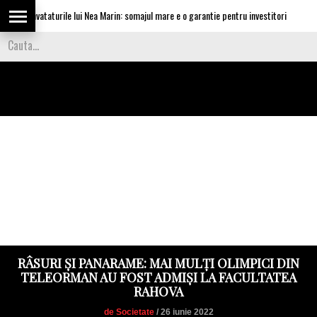
ca invataturile lui Nea Marin: somajul mare e o garantie pentru investitori
Vi
RÂSURI ȘI PANARAME: MAI MULȚI OLIMPICI DIN
TELEORMAN AU FOST ADMIȘI LA FACULTATEA
RAHOVA
de Societate
/ 26 iunie 2022