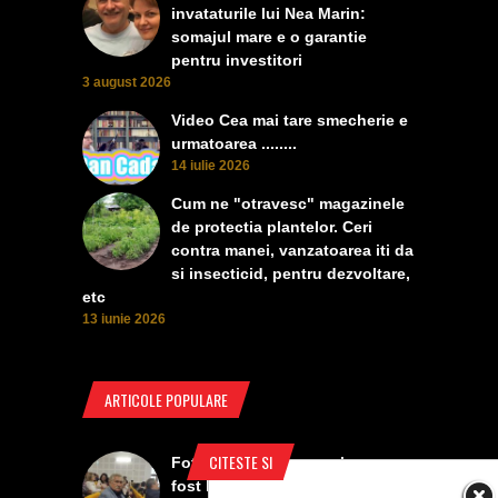
invataturile lui Nea Marin:
somajul mare e o garantie
pentru investitori
3 august 2026
Video Cea mai tare smecherie e
urmatoarea ........
14 iulie 2026
Cum ne "otravesc" magazinele
de protectia plantelor. Ceri
contra manei, vanzatoarea iti da
si insecticid, pentru dezvoltare,
etc
13 iunie 2026
ARTICOLE POPULARE
CITESTE SI
Foto Izbiceni - Lumea buna a
fost la concertul lui Tudor