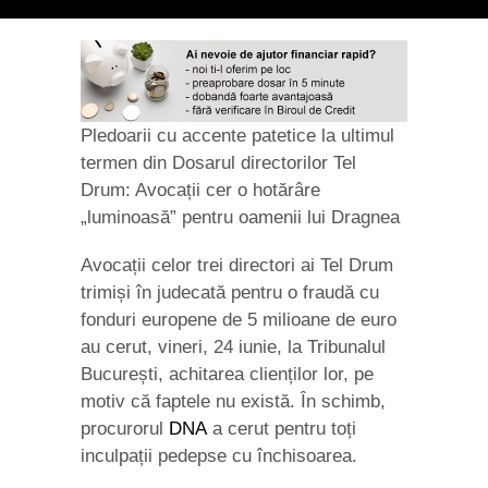
Pledoarii cu accente patetice la ultimul
termen din Dosarul directorilor Tel
Drum: Avocații cer o hotărâre
„luminoasă” pentru oamenii lui Dragnea
Avocații celor trei directori ai Tel Drum
trimiși în judecată pentru o fraudă cu
fonduri europene de 5 milioane de euro
au cerut, vineri, 24 iunie, la Tribunalul
București, achitarea clienților lor, pe
motiv că faptele nu există. În schimb,
procurorul
DNA
a cerut pentru toți
inculpații pedepse cu închisoarea.