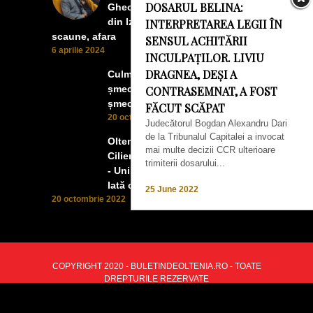
DOSARUL BELINA:
Gheorghe. Lumea prea buna
din Izbiceni a avut un ecran si
INTERPRETAREA LEGII ÎN
scaune, afara
SENSUL ACHITĂRII
6 aprilie 2024
INCULPAȚILOR. LIVIU
DRAGNEA, DEȘI A
Culmea smecheriei! O mașină
șmecheră l-a trădat pe cel mai
CONTRASEMNAT, A FOST
șmecher oltean
FĂCUT SCĂPAT
20 octombrie 2022
Judecătorul Bogdan Alexandru Dari
de la Tribunalul Capitalei a invocat
Oltenii, Dăbulenii, Izbicenii,
mai multe decizii CCR ulterioare
Cilienii s-au înfrățit cu Puchenii
trimiterii dosarului...
- Unii cu munca, alții cu profitul.
Iată ce a ieșit!
25 June 2022
20 octombrie 2022
COPYRIGHT 2020 - BULETINDEOLTENIA.RO - TOATE
DREPTURILE REZERVATE
BACK TO TOP