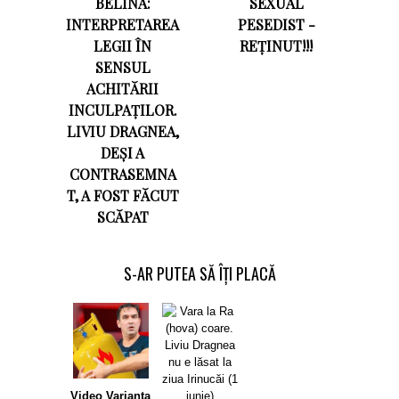
BELINA:
SEXUAL
INTERPRETAREA
PESEDIST -
LEGII ÎN
REȚINUT!!!
SENSUL
ACHITĂRII
INCULPAȚILOR.
LIVIU DRAGNEA,
DEȘI A
CONTRASEMNA
T, A FOST FĂCUT
SCĂPAT
S-AR PUTEA SĂ ÎȚI PLACĂ
Video Varianta